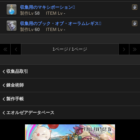
収集用のマキシポーション

製作Lv
58
ITEM Lv
-
収集用のブック・オブ・オーラムレギス

製作Lv
60
ITEM Lv
-
1ページ / 1ページ
収集品取引
錬金術師
製作手帳
エオルゼアデータベース