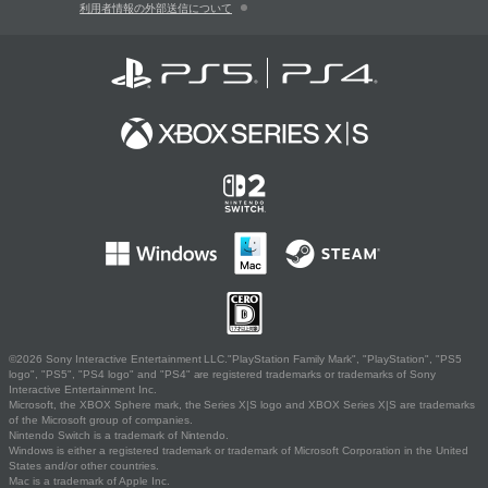
利用者情報の外部送信について
©2026 Sony Interactive Entertainment LLC."PlayStation Family Mark", "PlayStation", "PS5
logo", "PS5", "PS4 logo" and "PS4" are registered trademarks or trademarks of Sony
Interactive Entertainment Inc.
Microsoft, the XBOX Sphere mark, the Series X|S logo and XBOX Series X|S are trademarks
of the Microsoft group of companies.
Nintendo Switch is a trademark of Nintendo.
Windows is either a registered trademark or trademark of Microsoft Corporation in the United
States and/or other countries.
Mac is a trademark of Apple Inc.