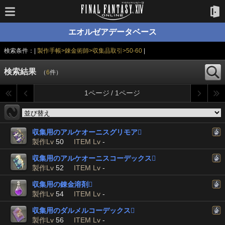
エオルゼアデータベース
検索条件：|
製作手帳>錬金術師>収集品取引>50-60
|
検索結果
（
6
件）
1ページ / 1ページ
収集用のアルケオーニスグリモア

製作Lv
50
ITEM Lv
-
収集用のアルケオーニスコーデックス

製作Lv
52
ITEM Lv
-
収集用の錬金溶剤

製作Lv
54
ITEM Lv
-
収集用のダルメルコーデックス

製作Lv
56
ITEM Lv
-