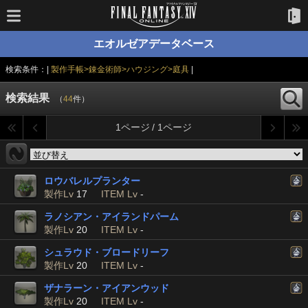
エオルゼアデータベース
検索条件：|
製作手帳>錬金術師>ハウジング>庭具
|
検索結果
（
44
件）
1ページ / 1ページ
ロウバレルプランター
製作Lv
17
ITEM Lv
-
ラノシアン・アイランドパーム
製作Lv
20
ITEM Lv
-
シュラウド・ブロードリーフ
製作Lv
20
ITEM Lv
-
ザナラーン・アイアンウッド
製作Lv
20
ITEM Lv
-