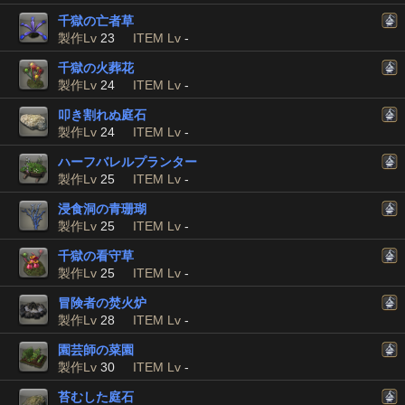
千獄の亡者草
製作Lv
23
ITEM Lv
-
千獄の火葬花
製作Lv
24
ITEM Lv
-
叩き割れぬ庭石
製作Lv
24
ITEM Lv
-
ハーフバレルプランター
製作Lv
25
ITEM Lv
-
浸食洞の青珊瑚
製作Lv
25
ITEM Lv
-
千獄の看守草
製作Lv
25
ITEM Lv
-
冒険者の焚火炉
製作Lv
28
ITEM Lv
-
園芸師の菜園
製作Lv
30
ITEM Lv
-
苔むした庭石