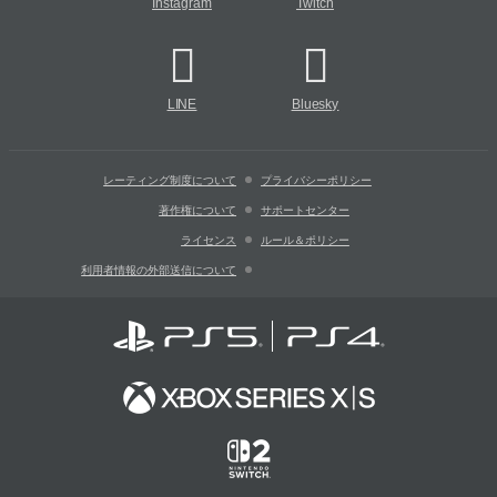
Instagram
Twitch
LINE
Bluesky
レーティング制度について
プライバシーポリシー
著作権について
サポートセンター
ライセンス
ルール＆ポリシー
利用者情報の外部送信について