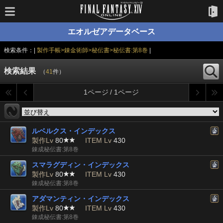
エオルゼアデータベース
検索条件：|
製作手帳>錬金術師>秘伝書>秘伝書:第8巻
|
検索結果
（
41
件）
1ページ / 1ページ
ルベルクス・インデックス
製作Lv
80
ITEM Lv
430
錬成秘伝書:第8巻
スマラグディン・インデックス
製作Lv
80
ITEM Lv
430
錬成秘伝書:第8巻
アダマンティン・インデックス
製作Lv
80
ITEM Lv
430
錬成秘伝書:第8巻