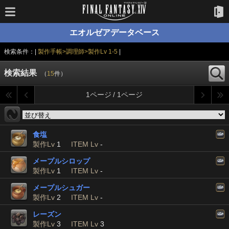
エオルゼアデータベース
検索条件：|
製作手帳>調理師>製作Lv 1-5
|
検索結果
（
15
件）
1ページ / 1ページ
食塩
製作Lv
1
ITEM Lv
-
メープルシロップ
製作Lv
1
ITEM Lv
-
メープルシュガー
製作Lv
2
ITEM Lv
-
レーズン
製作Lv
3
ITEM Lv
3