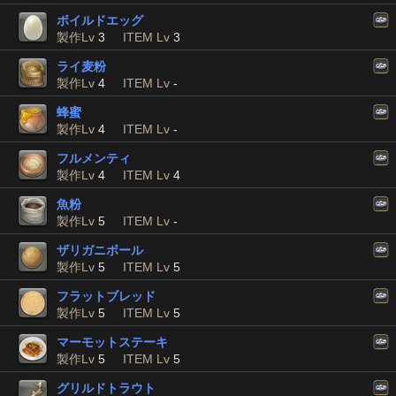
ボイルドエッグ
製作Lv
3
ITEM Lv
3
ライ麦粉
製作Lv
4
ITEM Lv
-
蜂蜜
製作Lv
4
ITEM Lv
-
フルメンティ
製作Lv
4
ITEM Lv
4
魚粉
製作Lv
5
ITEM Lv
-
ザリガニボール
製作Lv
5
ITEM Lv
5
フラットブレッド
製作Lv
5
ITEM Lv
5
マーモットステーキ
製作Lv
5
ITEM Lv
5
グリルドトラウト