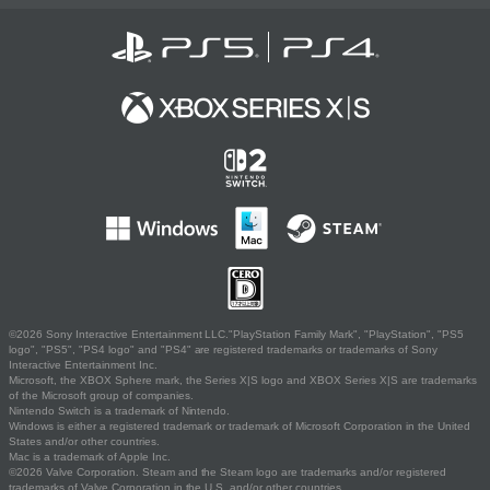
©2026 Sony Interactive Entertainment LLC."PlayStation Family Mark", "PlayStation", "PS5
logo", "PS5", "PS4 logo" and "PS4" are registered trademarks or trademarks of Sony
Interactive Entertainment Inc.
Microsoft, the XBOX Sphere mark, the Series X|S logo and XBOX Series X|S are trademarks
of the Microsoft group of companies.
Nintendo Switch is a trademark of Nintendo.
Windows is either a registered trademark or trademark of Microsoft Corporation in the United
States and/or other countries.
Mac is a trademark of Apple Inc.
©2026 Valve Corporation. Steam and the Steam logo are trademarks and/or registered
trademarks of Valve Corporation in the U.S. and/or other countries.