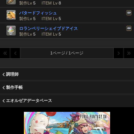
製作Lv
5
ITEM Lv
8
バタードフィッシュ
製作Lv
5
ITEM Lv
5
ロランベリーシェイブドアイス
製作Lv
5
ITEM Lv
5
1ページ / 1ページ
調理師
製作手帳
エオルゼアデータベース