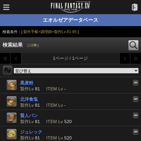
エオルゼアデータベース
検索条件：|
製作手帳>調理師>製作Lv 81-85
|
検索結果
（
18
件）
1ページ / 1ページ
黒麦粉
製作Lv
81
ITEM Lv
-
北洋食塩
製作Lv
81
ITEM Lv
-
賢人パン
製作Lv
81
ITEM Lv
520
ジュレック
製作Lv
81
ITEM Lv
520