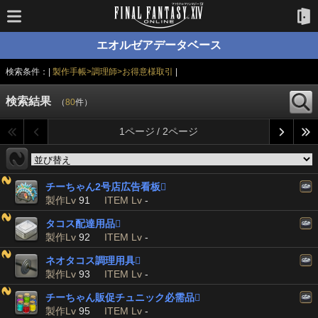
エオルゼアデータベース
検索条件：|
製作手帳>調理師>お得意様取引
|
検索結果
（
80
件）
1ページ / 2ページ
チーちゃん2号店広告看板

製作Lv
91
ITEM Lv
-
タコス配達用品

製作Lv
92
ITEM Lv
-
ネオタコス調理用具

製作Lv
93
ITEM Lv
-
チーちゃん販促チュニック必需品

製作Lv
95
ITEM Lv
-