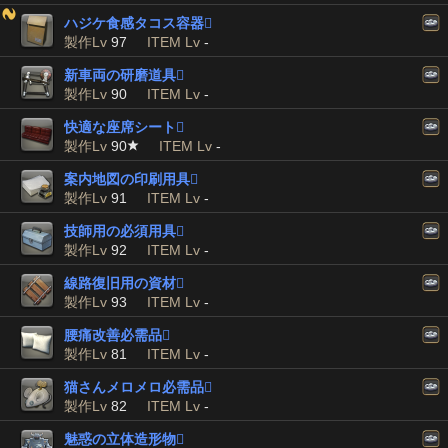
ハジケ食感タコス容器

製作Lv
97
ITEM Lv
-
新車両の研磨道具

製作Lv
90
ITEM Lv
-
快適な座席シート

製作Lv
90
ITEM Lv
-
案内地図の印刷用具

製作Lv
91
ITEM Lv
-
技師用の必須用具

製作Lv
92
ITEM Lv
-
線路復旧用の資材

製作Lv
93
ITEM Lv
-
腰痛改善必需品

製作Lv
81
ITEM Lv
-
猫さんメロメロ必需品

製作Lv
82
ITEM Lv
-
魅惑の立体造形物
