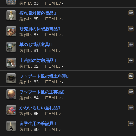
製作Lv
83
ITEM Lv
-
疲れ目対策必需品

製作Lv
85
ITEM Lv
-
研究員の休憩必需品

製作Lv
87
ITEM Lv
-
羊のお世話道具

製作Lv
81
ITEM Lv
-
山岳部の防寒用品

製作Lv
82
ITEM Lv
-
フッブート風の郷土料理

製作Lv
83
ITEM Lv
-
フッブート風の工芸品

製作Lv
84
ITEM Lv
-
かわいらしい返礼品

製作Lv
85
ITEM Lv
-
留学生用の筆記具

製作Lv
80
ITEM Lv
-