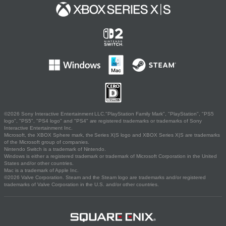
©2026 Sony Interactive Entertainment LLC."PlayStation Family Mark", "PlayStation", "PS5
logo", "PS5", "PS4 logo" and "PS4" are registered trademarks or trademarks of Sony
Interactive Entertainment Inc.
Microsoft, the XBOX Sphere mark, the Series X|S logo and XBOX Series X|S are trademarks
of the Microsoft group of companies.
Nintendo Switch is a trademark of Nintendo.
Windows is either a registered trademark or trademark of Microsoft Corporation in the United
States and/or other countries.
Mac is a trademark of Apple Inc.
©2026 Valve Corporation. Steam and the Steam logo are trademarks and/or registered
trademarks of Valve Corporation in the U.S. and/or other countries.