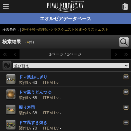
エオルゼアデータベース
検索条件：|
製作手帳>調理師>クラスクエスト関連>クラスクエスト
|
検索結果
（
4
件）
1ページ / 1ページ
ドマ風おにぎり
製作Lv
63
ITEM Lv
-
ドマ風うどんつゆ
製作Lv
65
ITEM Lv
-
握り寿司
製作Lv
68
ITEM Lv
-
ドマ風すき焼き
製作Lv
70
ITEM Lv
-