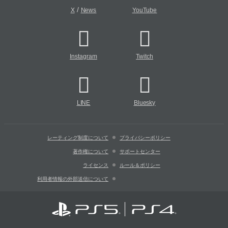
/
X
News
YouTube
Instagram
Twitch
LINE
Bluesky
レーティング制度について
プライバシーポリシー
著作権について
サポートセンター
ライセンス
ルール＆ポリシー
利用者情報の外部送信について