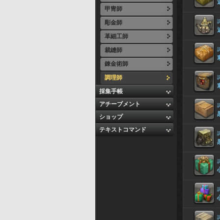
甲冑師
彫金師
革細工師
裁縫師
錬金術師
調理師
採集手帳
アチーブメント
ショップ
テキストコマンド