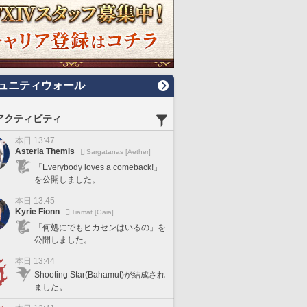
ュニティウォール
アクティビティ
本日 13:47
Asteria Themis
Sargatanas [Aether]
「Everybody loves a comeback!」
を公開しました。
本日 13:45
Kyrie Fionn
Tiamat [Gaia]
「何処にでもヒカセンはいるの」を
公開しました。
本日 13:44
Shooting Star(Bahamut)が結成され
ました。