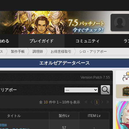
始める
プレイガイド
コミュニティ
ラ
ス
製作手帳
調理師
お得意様取引
シロ・アリアポー
エオルゼアデータベース
Version:Patch 7.55
アリアポー
全
10
件中
1
～
10
件を表示
1
タイトル
製作Lv
ITEM Lv
調理師
57
-