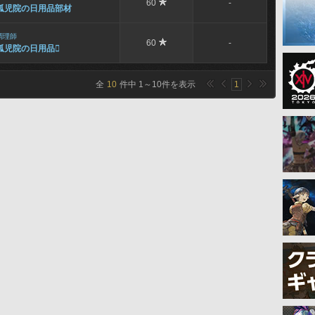
60
-
孤児院の日用品部材
調理師
60
-
孤児院の日用品

全
10
件中
1
～
10
件を表示
1