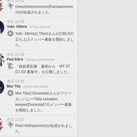
本日 13:41
Omochimochimochi(Pandaemoniu
m)が結成されました。
本日 13:39
Yuki- Xfinns
Titan [Mana]
Yuki- Xfinns(
Titan)さんがCWLSの
立ち上げメンバー募集を開始しまし
た。
本日 13:38
Pad Alice
Kujata [Elemental]
「絶妖星乱舞 最初から MT ST
D1 D3 募集中」を公開しました。
本日 13:38
Mar Tity
Durandal [Gaia]
Mar Tity(
Durandal)さんがフリー
カンパニー"Odd salvation
keeper(Durandal)"のメンバー募集
を開始しました。
本日 13:37
Pixel Art(Hyperion)が結成されまし
た。