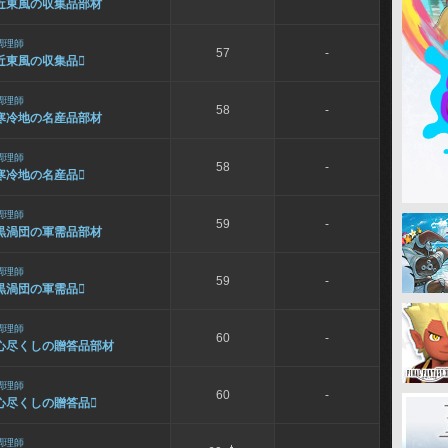
近東風の収集品部材
調理師
57
-
近東風の収集品

調理師
58
-
寒冷地の名産品部材
調理師
58
-
寒冷地の名産品

調理師
59
-
黒渦団の軍需品部材
調理師
59
-
黒渦団の軍需品

調理師
60
-
心尽くしの贈答品部材
調理師
60
-
心尽くしの贈答品

調理師