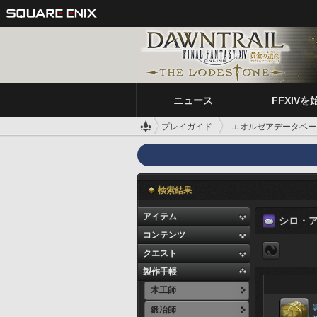
ニュース
FFXIVを
プレイガイド
エオルゼアデータベー
検索結果
アイテム
シロ・
コンテンツ
クエスト
製作手帳
木工師
鍛冶師