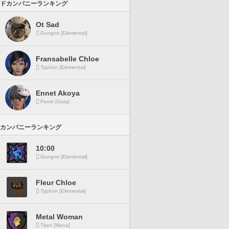
ドカンパニーランキング
Ot Sad
Gungnir [Elemental]
Fransabelle Chloe
Typhon [Elemental]
Ennet Akoya
Fenrir [Gaia]
カンパニーランキング
10:00
Gungnir [Elemental]
Fleur Chloe
Typhon [Elemental]
Metal Woman
Titan [Mana]