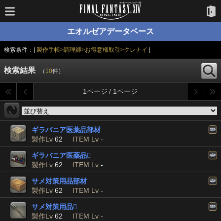
エオルゼアデータベース
検索条件：|
製作手帳>調理師>お得意様取引>クレナイ
|
検索結果
（
10
件）
1ページ / 1ページ
ギラバニア医薬品部材
製作Lv
62
ITEM Lv
-
ギラバニア医薬品

製作Lv
62
ITEM Lv
-
サメ対策用品部材
製作Lv
62
ITEM Lv
-
サメ対策用品

製作Lv
62
ITEM Lv
-