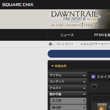
ニュース
FFXIVを
プレイガイド
エオルゼアデータベー
検索結果
アイテム
スカイ
コンテンツ
クエスト
製作手帳
木工師
鍛冶師