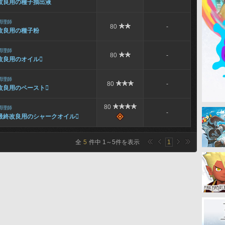
改良用の種子抽出液
調理師
80
-
改良用の種子粉
調理師
80
-
改良用のオイル

調理師
80
-
改良用のペースト

80
調理師
-
最終改良用のシャークオイル

全
5
件中
1
～
5
件を表示
1