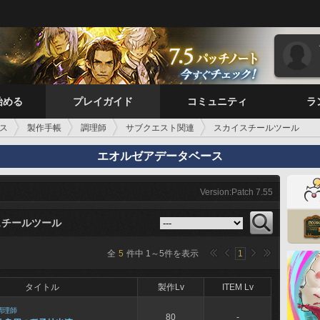
始める
プレイガイド
コミュニティ
ラ
ス
製作手帳
調理師
サブクエスト関連
スカイスチールツール
エオルゼアデータベース
Version:Patch 7.55
スチールツール
全
5
件中
1
～
5
件を表示
1
タイトル
製作Lv
ITEM Lv
調理師
80
-