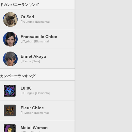
ドカンパニーランキング
Ot Sad
Gungnir [Elemental]
Fransabelle Chloe
Typhon [Elemental]
Ennet Akoya
Fenrir [Gaia]
カンパニーランキング
10:00
Gungnir [Elemental]
Fleur Chloe
Typhon [Elemental]
Metal Woman