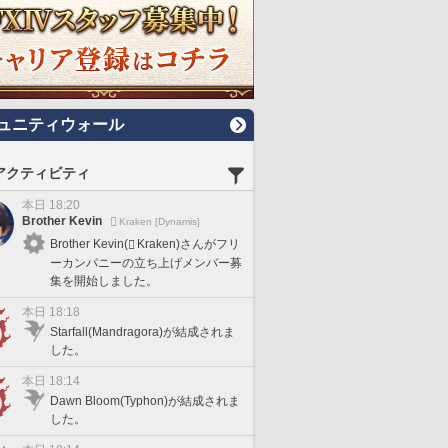
ュニティウォール
アクティビティ
本日 18:20
Brother Kevin
Kraken [Dynamis]
Brother Kevin(
Kraken)さんがフリ
ーカンパニーの立ち上げメンバー募
集を開始しました。
本日 18:18
Starfall(Mandragora)が結成されま
した。
本日 18:14
Dawn Bloom(Typhon)が結成されま
した。