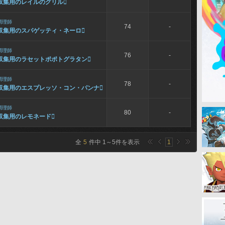
収集用のレイルのグリル

調理師
74
-
収集用のスパゲッティ・ネーロ

調理師
76
-
収集用のラセットポポトグラタン

調理師
78
-
収集用のエスプレッソ・コン・パンナ

調理師
80
-
収集用のレモネード

全
5
件中
1
～
5
件を表示
1