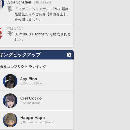
Lydia Schaffen
Ridill [Gaia]
「ファントムウェポン（PW）最終
段階見た目をご紹介【白魔導士】」
を公開しました。
本日 17:57
Bluff No.111(Tonberry)が結成されま
した。
キングピックアップ
タルコンフリクト ランキング
Jay Eins
Chocobo [Mana]
Ciel Cocco
Anima [Mana]
Happo Hapo
Pandaemonium [Mana]