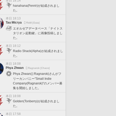
本日 18:14
hanahana(Fenrir)が結成されまし
た。
本日 18:13
Tau Micrya
Ridill [Gaia]
エオルゼアデータベース「ナイトス
タリオン起動鍵」に画像投稿しまし
た。
本日 18:12
Radio Shack(Alpha)が結成されまし
た。
本日 18:08
Phya Zhwan
Ragnarok [Chaos]
Phya Zhwan(
Ragnarok)さんがフ
リーカンパニー"Small Indie
Company(Ragnarok)"のメンバー募
集を開始しました。
本日 18:08
Golden(Tonberry)が結成されまし
た。
本日 17:58