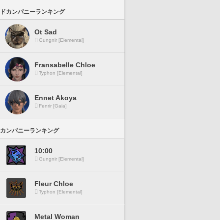
ドカンパニーランキング
Ot Sad
Gungnir [Elemental]
Fransabelle Chloe
Typhon [Elemental]
Ennet Akoya
Fenrir [Gaia]
カンパニーランキング
10:00
Gungnir [Elemental]
Fleur Chloe
Typhon [Elemental]
Metal Woman