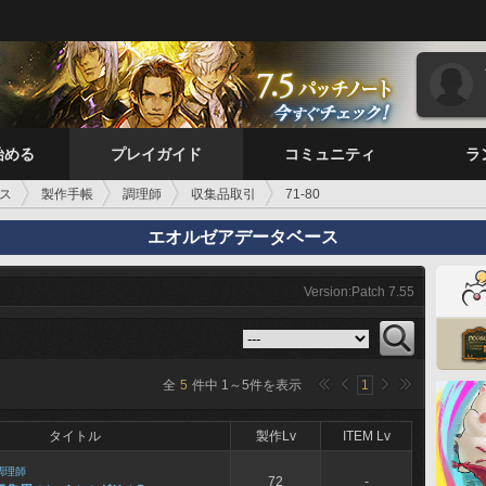
始める
プレイガイド
コミュニティ
ラ
ス
製作手帳
調理師
収集品取引
71-80
エオルゼアデータベース
Version:Patch 7.55
全
5
件中
1
～
5
件を表示
1
タイトル
製作Lv
ITEM Lv
調理師
72
-