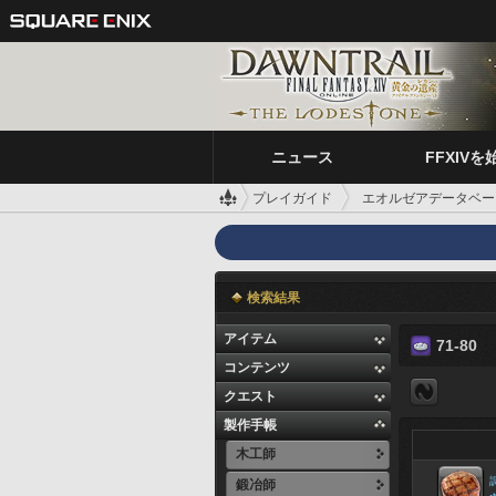
ニュース
FFXIVを
プレイガイド
エオルゼアデータベー
検索結果
アイテム
71-80
コンテンツ
クエスト
製作手帳
木工師
鍛冶師