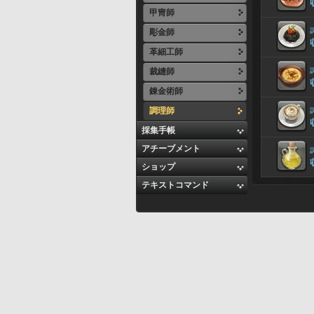
甲冑師
彫金師
革細工師
裁縫師
錬金術師
調理師
採集手帳
アチーブメント
ショップ
テキストコマンド