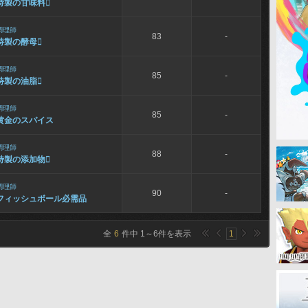
特製の甘味料

調理師
83
-
特製の酵母

調理師
85
-
特製の油脂

調理師
85
-
黄金のスパイス
調理師
88
-
特製の添加物

調理師
90
-
フィッシュボール必需品
全
6
件中
1
～
6
件を表示
1