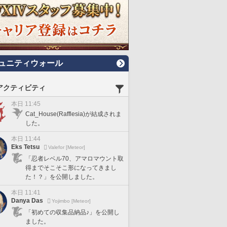
ュニティウォール
アクティビティ
本日 11:45
Cat_House(Rafflesia)が結成されま
した。
本日 11:44
Eks Tetsu
Valefor [Meteor]
「忍者レベル70、アマロマウント取
得までそこそこ形になってきまし
た！？」を公開しました。
本日 11:41
Danya Das
Yojimbo [Meteor]
「初めての収集品納品♪」を公開し
ました。