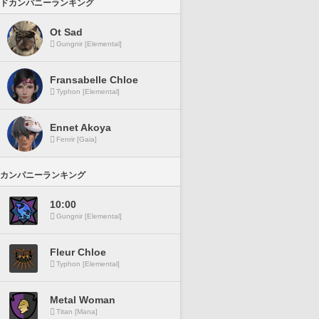
ドカンパニーランキング
Ot Sad
Gungnir [Elemental]
Fransabelle Chloe
Typhon [Elemental]
Ennet Akoya
Fenrir [Gaia]
カンパニーランキング
10:00
Gungnir [Elemental]
Fleur Chloe
Typhon [Elemental]
Metal Woman
Titan [Mana]