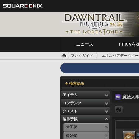
ニュース
FFXIVを
プレイガイド
エオルゼアデータベー
検索結果
アイテム
魔法大
コンテンツ
クエスト
製作手帳
木工師
鍛冶師