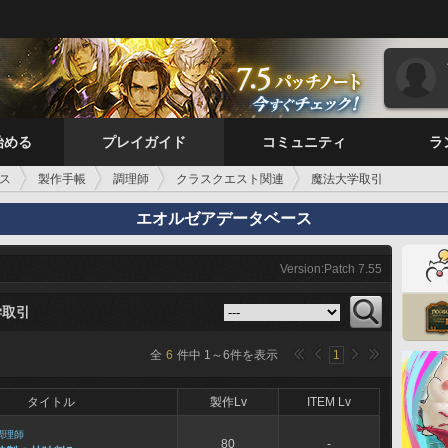
始める
プレイガイド
コミュニティ
ラ
ス
製作手帳
調理師
クラスクエスト関連
魔法大学取引
エオルゼアデータベース
Version:Patch 7.55
学取引
全
6
件中
1
～
6
件を表示
1
タイトル
製作Lv
ITEM Lv
調理師
80
-