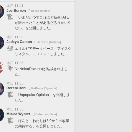
本日 11:41
Joe Burrow
Belias [Meteor]
「いまだかつてこれほど新生FATE
が賑わったことがあるだろうかいや
ない」を公開しました。
本日 11:38
Jadeya Canton
Sephirot [Materia]
エオルゼアデータベース「アイスク
リスタル」にコメントしました。
本日 11:36
NeNeko(Ravana)が結成されまし
た。
本日 11:35
Rereni Reni
Rafflesia [Dynamis]
「Unpopular Opinion」を公開しま
した。
本日 11:35
Miluda Wynter
Bahamut [Gaia]
「ほんと、わたしは8.0からの改革
に期待する」を公開しました。