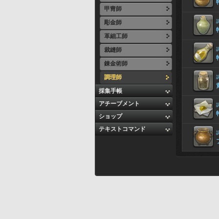
甲冑師
彫金師
革細工師
裁縫師
錬金術師
調理師
採集手帳
アチーブメント
ショップ
テキストコマンド