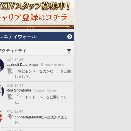
ュニティウォール
アクティビティ
本日 12:45
Lazluuli Dalankhuis
Ramuh [Meteor]
「物欲センサーなのかな…」を公開
しました。
本日 12:44
Roa Snowflake
Unicorn [Meteor]
「ロードストーン」を公開しまし
た。
本日 12:44
bbbbaria(Maduin)が結成されまし
た。