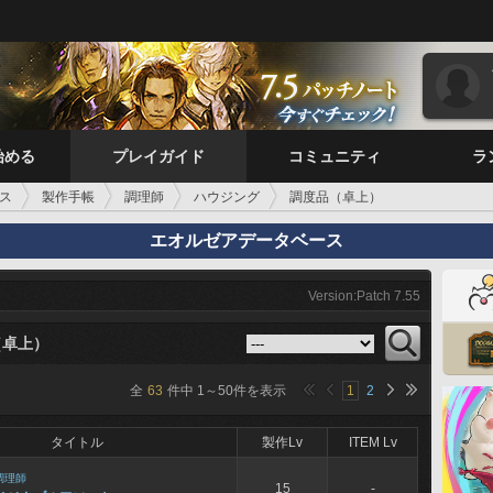
始める
プレイガイド
コミュニティ
ラ
ス
製作手帳
調理師
ハウジング
調度品（卓上）
エオルゼアデータベース
Version:Patch 7.55
（卓上）
全
63
件中
1
～
50
件を表示
1
2
タイトル
製作Lv
ITEM Lv
調理師
15
-