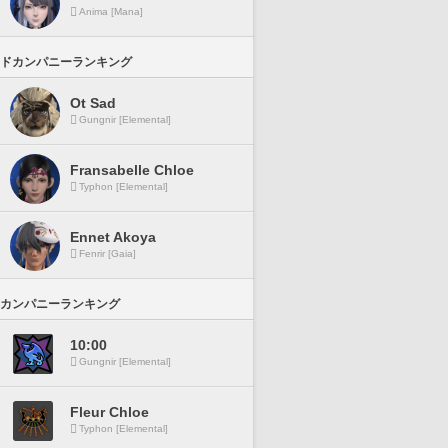
Anima [Mana]
ドカンパニーランキング
Ot Sad
Gungnir [Elemental]
Fransabelle Chloe
Typhon [Elemental]
Ennet Akoya
Fenrir [Gaia]
カンパニーランキング
10:00
Gungnir [Elemental]
Fleur Chloe
Typhon [Elemental]