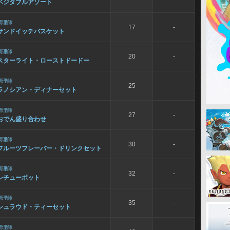
ベジタブルアソート
調理師
17
-
サンドイッチバスケット
調理師
20
-
スターライト・ローストドードー
調理師
25
-
ラノシアン・ディナーセット
調理師
27
-
おでん盛り合わせ
調理師
30
-
フルーツフレーバー・ドリンクセット
調理師
32
-
シチューポット
調理師
35
-
シュラウド・ティーセット
調理師