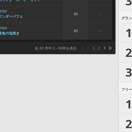
3
調理師
90
-
ワンダーパフェ
グラン
1
調理師
90
-
香魚の塩焼き
2
全
63
件中
1
～
50
件を表示
1
2
3
フリー
1
2