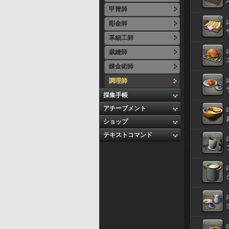
甲冑師
彫金師
革細工師
裁縫師
錬金術師
調理師
採集手帳
アチーブメント
ショップ
テキストコマンド