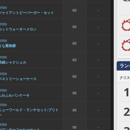
調理師
80
-
ジャイアントビーバーガー・セット
調理師
80
-
カットウォーターメロン
調理師
80
-
うな重御膳
調理師
80
-
鉄鍋シャクシュカ
ラン
調理師
80
-
クリス
ペストリーショーケース
1
調理師
86
-
ふわふわパンケーキ
調理師
2
ニューワールド・ランチセット:ブリト
86
-
ー
調理師
90
-
カウンターコーヒーセット