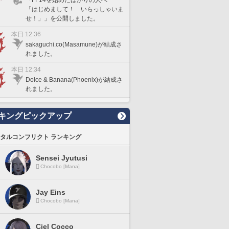
「はじめまして！ いらっしゃいま
せ！」」を公開しました。
本日 12:36
sakaguchi.co(Masamune)が結成さ
れました。
本日 12:34
Dolce & Banana(Phoenix)が結成さ
れました。
キングピックアップ
タルコンフリクト ランキング
Sensei Jyutusi
Chocobo [Mana]
Jay Eins
Chocobo [Mana]
Ciel Cocco