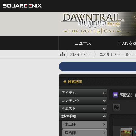
ニュース
FFXIVを
プレイガイド
エオルゼアデータベー
検索結果
アイテム
調度品
コンテンツ
クエスト
製作手帳
木工師
鍛冶師