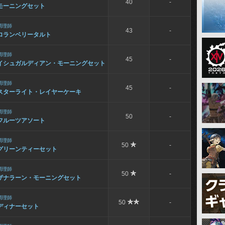
40
-
モーニングセット
調理師
43
-
ロランベリータルト
調理師
45
-
イシュガルディアン・モーニングセット
調理師
45
-
スターライト・レイヤーケーキ
調理師
50
-
フルーツアソート
調理師
50
-
グリーンティーセット
調理師
50
-
ザナラーン・モーニングセット
調理師
50
-
ディナーセット