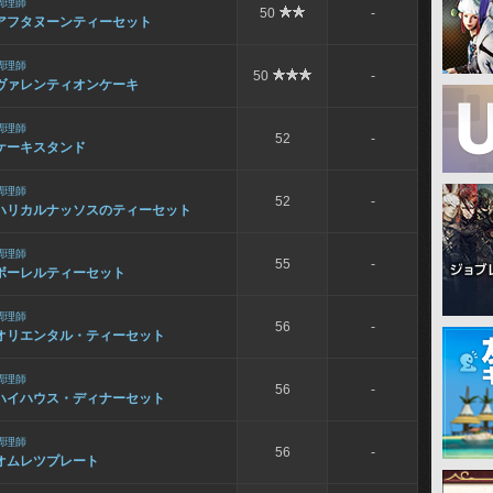
調理師
50
-
アフタヌーンティーセット
調理師
50
-
ヴァレンティオンケーキ
調理師
52
-
ケーキスタンド
調理師
52
-
ハリカルナッソスのティーセット
調理師
55
-
ボーレルティーセット
調理師
56
-
オリエンタル・ティーセット
調理師
56
-
ハイハウス・ディナーセット
調理師
56
-
オムレツプレート