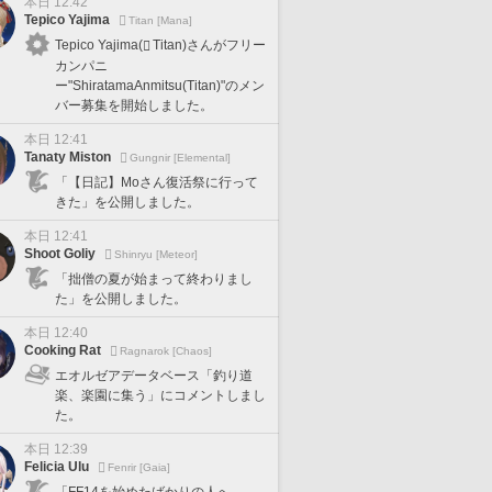
本日 12:42
Tepico Yajima
Titan [Mana]
Tepico Yajima(
Titan)さんがフリー
カンパニ
ー"ShiratamaAnmitsu(Titan)"のメン
バー募集を開始しました。
本日 12:41
Tanaty Miston
Gungnir [Elemental]
「【日記】Moさん復活祭に行って
きた」を公開しました。
本日 12:41
Shoot Goliy
Shinryu [Meteor]
「拙僧の夏が始まって終わりまし
た」を公開しました。
本日 12:40
Cooking Rat
Ragnarok [Chaos]
エオルゼアデータベース「釣り道
楽、楽園に集う」にコメントしまし
た。
本日 12:39
Felicia Ulu
Fenrir [Gaia]
「FF14を始めたばかりの人へ