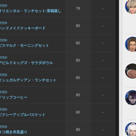
調理師
78
-
オリエンタル・ランチセット:茶碗蒸し
調理師
80
-
ハンドメイドクッキーボード
調理師
80
-
ビスマルク・モーニングセット
調理師
80
-
デビルドエッグズ・サラダボウル
調理師
80
-
イシュガルディアン・ランチセット
調理師
80
-
ドリップコーヒー
調理師
80
-
ピクシーアップルバスケット
調理師
80
-
タコ焼き舟皿盛り