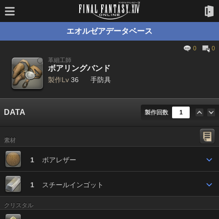
エオルゼアデータベース
0
0
革細工師
ボアリングバンド
製作Lv
36
手防具
DATA
製作回数
素材
1
ボアレザー
1
スチールインゴット
クリスタル