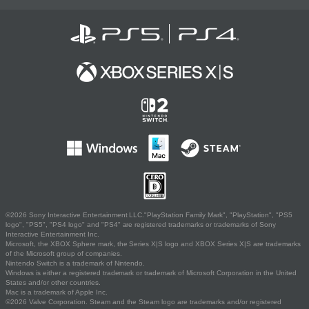
©2026 Sony Interactive Entertainment LLC."PlayStation Family Mark", "PlayStation", "PS5
logo", "PS5", "PS4 logo" and "PS4" are registered trademarks or trademarks of Sony
Interactive Entertainment Inc.
Microsoft, the XBOX Sphere mark, the Series X|S logo and XBOX Series X|S are trademarks
of the Microsoft group of companies.
Nintendo Switch is a trademark of Nintendo.
Windows is either a registered trademark or trademark of Microsoft Corporation in the United
States and/or other countries.
Mac is a trademark of Apple Inc.
©2026 Valve Corporation. Steam and the Steam logo are trademarks and/or registered