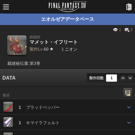
エオルゼアデータベース
1
2
裁縫師
マメット・イフリート
製作Lv
60
ミニオン
裁縫秘伝書:第3巻
DATA
製作回数
素材
1
ブラッドペッパー
1
キマイラフェルト