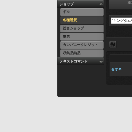
軍
ショップ
ギル
各種通貨
総合ショップ
軍票
カンパニークレジット
収集品納品
テキストコマンド
セオネ