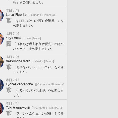
報」を公開しました。
本日 7:48
Lunar Fluorite
Gungnir [Elemental]
「ずぼら向け（小額）金策術。」を
公開しました。
本日 7:46
Yoyo Viola
Ixion [Mana]
「（初めは過去参加者優先）🌱絶バ
ハムート」を公開しました。
本日 7:46
Natsunana Norn
Valefor [Meteor]
「お薬をパリン！！ってね」を公開
しました。
本日 7:43
Lyonel Pervenche
Carbuncle [Elemental]
「ゆるハウジング進捗」を公開しま
した。
本日 7:42
Yuki Ayanokouji
Pandaemonium [Mana]
「ファントムウェポン完成」を公開