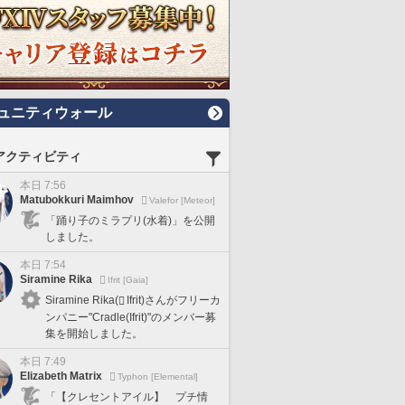
ュニティウォール
アクティビティ
本日 7:56
Matubokkuri Maimhov
Valefor [Meteor]
「踊り子のミラプリ(水着)」を公開
しました。
本日 7:54
Siramine Rika
Ifrit [Gaia]
Siramine Rika(
Ifrit)さんがフリーカ
ンパニー"Cradle(Ifrit)"のメンバー募
集を開始しました。
本日 7:49
Elizabeth Matrix
Typhon [Elemental]
「【クレセントアイル】 プチ情