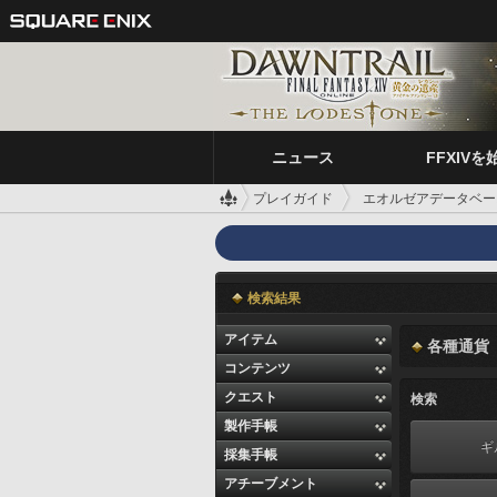
ニュース
FFXIVを
プレイガイド
エオルゼアデータベー
検索結果
アイテム
各種通貨
コンテンツ
クエスト
検索
製作手帳
ギ
採集手帳
アチーブメント