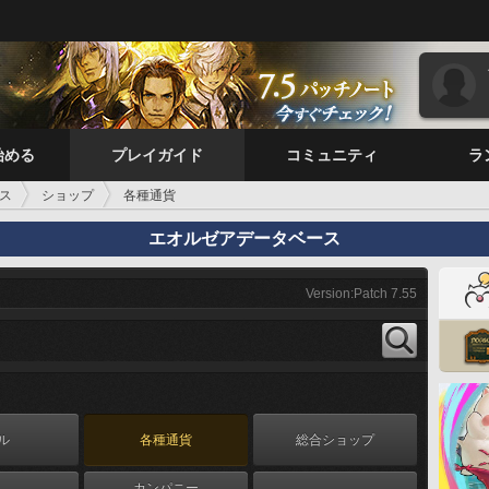
始める
プレイガイド
コミュニティ
ラ
ス
ショップ
各種通貨
エオルゼアデータベース
Version:Patch 7.55
ル
各種通貨
総合ショップ
カンパニー