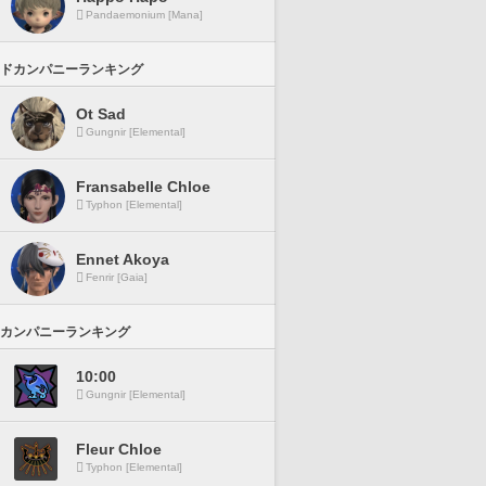
Pandaemonium [Mana]
ドカンパニーランキング
Ot Sad
Gungnir [Elemental]
Fransabelle Chloe
Typhon [Elemental]
Ennet Akoya
Fenrir [Gaia]
カンパニーランキング
10:00
Gungnir [Elemental]
Fleur Chloe
Typhon [Elemental]