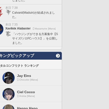
しました。
本日 7:38
Calvard(Maduin)が結成されまし
た。
本日 7:35
Xaviloix Alabaster
Masamune [Mana]
「ハウジングができる方募集中【S
サイズ/ソロFCハウス】」を公開し
ました。
キングピックアップ
タルコンフリクト ランキング
Jay Eins
Chocobo [Mana]
Ciel Cocco
Anima [Mana]
Happo Hapo