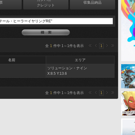
票
収集品納品
クレジット
全
1
件中
1
～
1
件を表示
1
名前
エリア
ソリューション・ナイン
X:8.5 Y:13.6
全
1
件中
1
～
1
件を表示
1