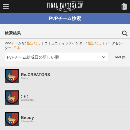
PvPチーム検索
検索結果
PvPチーム名:
指定なし
｜コミュニティファインダー:
指定なし
｜データセン
ター:
日本
1669 件
Re:CREATORS
Mana
; s ;
Elemental
Bnuuy
Elemental