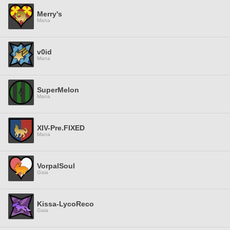
Merry's
Mana
v0id
Mana
SuperMelon
Mana
XIV-Pre.FIXED
Mana
VorpalSoul
Gaia
Kissa-LycoReco
Gaia