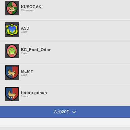
KUSOGAKI
Elemental
ASD
Gaia
BC_Foot_Odor
Gaia
MEMY
Gaia
tororo gohan
Mana
次の20件