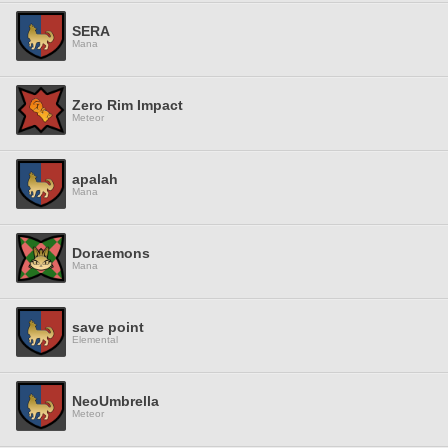
SERA
Mana
Zero Rim Impact
Meteor
apalah
Mana
Doraemons
Mana
save point
Elemental
NeoUmbrella
Meteor