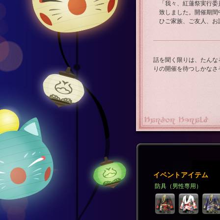
「我々、紅蓮祭実行委
致しました。開催期間
ひご家族、ご友人、お
話を聞く限りは、たんな
りの開催を待つしかなさ
イベントアイテム
防具（男性専用）