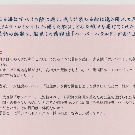
た！
輝きはじめてきた今日この頃。うだるような暑さを感じ、大炎獣「ボンバード」の
うか。
エオルゼア各地を騒がせた、あの炎の魔物はもういない。黒渦団やイエロージャケ
気配すらないという。
者ギルドが疑惑のイベント「紅蓮祭」を再び開催しようと動き出したとの一報が、
、大炎獣「ボンバード」に対抗すべく、決死隊の隊員を募るために立ち上げられた
、開く必要もないものだ。ところが冒険者ギルドに所属する熟練冒険者、ヘールマ
のだという。その目的は一体何なのか？
委員会」に問い合わせたところ、以下のような答えが返ってきた。