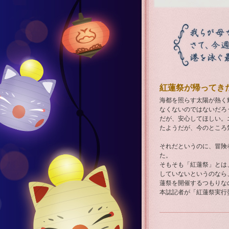
紅蓮祭が帰ってき
海都を照らす太陽が熱く
なくないのではないだろ
だが、安心してほしい。
たようだが、今のところ
それだというのに、冒険
た。
そもそも「紅蓮祭」とは
していないというのなら
蓮祭を開催するつもりな
本誌記者が「紅蓮祭実行