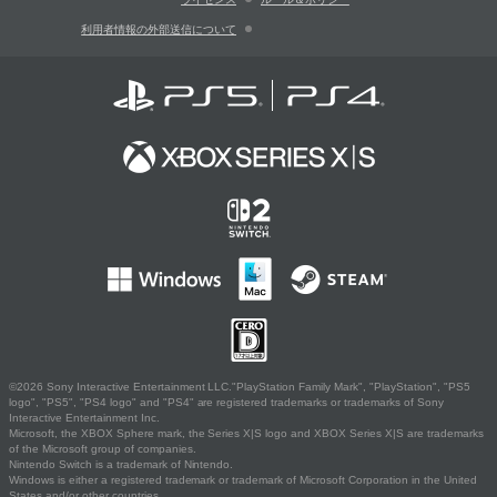
利用者情報の外部送信について
©2026 Sony Interactive Entertainment LLC."PlayStation Family Mark", "PlayStation", "PS5
logo", "PS5", "PS4 logo" and "PS4" are registered trademarks or trademarks of Sony
Interactive Entertainment Inc.
Microsoft, the XBOX Sphere mark, the Series X|S logo and XBOX Series X|S are trademarks
of the Microsoft group of companies.
Nintendo Switch is a trademark of Nintendo.
Windows is either a registered trademark or trademark of Microsoft Corporation in the United
States and/or other countries.