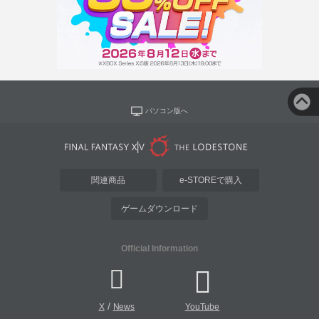
パソコン版へ
関連商品
e-STOREで購入
ゲームダウンロード
Official Information
/
X
News
YouTube