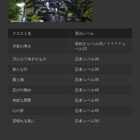
クエスト名
受注レベル
双剣士 レベル30／？？？？ レ
月影の導き
ベル15
刃と心で為すがもの
忍者 レベル30
新たな印
忍者 レベル35
朧と鴉
忍者 レベル35
忍びの務め
忍者 レベル40
奇妙な襲撃
忍者 レベル45
心の形
忍者 レベル45
雲晴れる夜に
忍者 レベル50