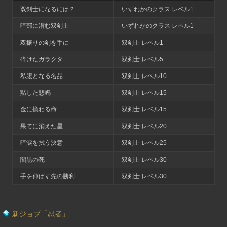
双剣士になるには？
いずれかのクラス レベル1
暗部に潜む双剣士
いずれかのクラス レベル1
双振りの剣を手に
双剣士 レベル1
砕けたガラクタ
双剣士 レベル5
私腹となる名品
双剣士 レベル10
黙した悲鳴
双剣士 レベル15
金に換わる命
双剣士 レベル15
果てに消えた星
双剣士 レベル20
暗涙を拭う決意
双剣士 レベル25
闇黒の死
双剣士 レベル30
手を伸ばす先の勝利
双剣士 レベル30
新ジョブ「忍者」