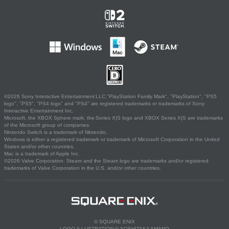
©2026 Sony Interactive Entertainment LLC."PlayStation Family Mark", "PlayStation", "PS5
logo", "PS5", "PS4 logo" and "PS4" are registered trademarks or trademarks of Sony
Interactive Entertainment Inc.
Microsoft, the XBOX Sphere mark, the Series X|S logo and XBOX Series X|S are trademarks
of the Microsoft group of companies.
Nintendo Switch is a trademark of Nintendo.
Windows is either a registered trademark or trademark of Microsoft Corporation in the United
States and/or other countries.
Mac is a trademark of Apple Inc.
©2026 Valve Corporation. Steam and the Steam logo are trademarks and/or registered
trademarks of Valve Corporation in the U.S. and/or other countries.
© SQUARE ENIX
LOGO ILLUSTRATION:© YOSHITAKA AMANO