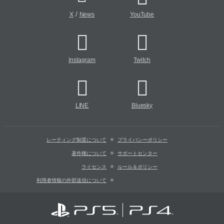
/
X
News
YouTube
Instagram
Twitch
LINE
Bluesky
レーティング制度について
プライバシーポリシー
著作権について
サポートセンター
ライセンス
ルール＆ポリシー
利用者情報の外部送信について