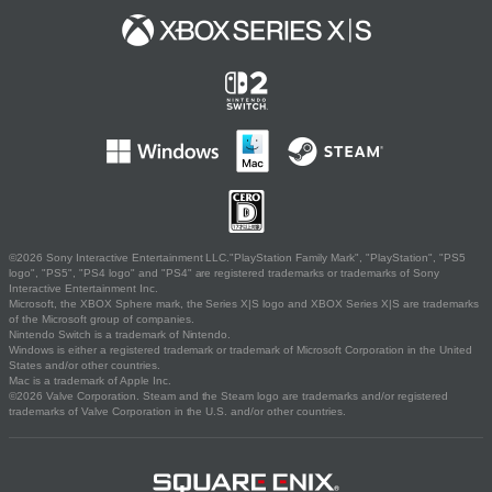
©2026 Sony Interactive Entertainment LLC."PlayStation Family Mark", "PlayStation", "PS5
logo", "PS5", "PS4 logo" and "PS4" are registered trademarks or trademarks of Sony
Interactive Entertainment Inc.
Microsoft, the XBOX Sphere mark, the Series X|S logo and XBOX Series X|S are trademarks
of the Microsoft group of companies.
Nintendo Switch is a trademark of Nintendo.
Windows is either a registered trademark or trademark of Microsoft Corporation in the United
States and/or other countries.
Mac is a trademark of Apple Inc.
©2026 Valve Corporation. Steam and the Steam logo are trademarks and/or registered
trademarks of Valve Corporation in the U.S. and/or other countries.