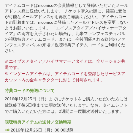
アイテムコードはniconicoの会員情報として登録いただいたメール
アドレス宛に送信いたします。
チケット購入の際に、確実に受信
が可能なメールアドレスかを再度ご確認ください。
アイテムコー
ドの到着までは、niconicoに登録したメールアドレスを変更しない
ようお願いいたします。
「エイブスアタイア／ハイサマナーアタ
イア」の両方を入手されたい場合は、北米ファンフェスティバル
の視聴特典アイテムコード、または、今後開催される欧州のファ
ンフェスティバルの来場／視聴特典アイテムコードをご利用くだ
さい。
※エイブスアタイア／ハイサマナーアタイアは、全リージョン共
通です。
※インゲームアイテムは、アイテムコードを登録したサービスア
カウント内の全キャラクターに対して付与されます。
特典コードの発送について
2016年12月25日（日）までにチケットをご購入いただいた方には
放送終了後5日後までに順次送付いたします。なお、タイムシフト
でご購入いただいた方には、2週間に一度順次送付いたします。
視聴特典アイテムの送付／交換時期
2016年12月26日（月）00:00以降