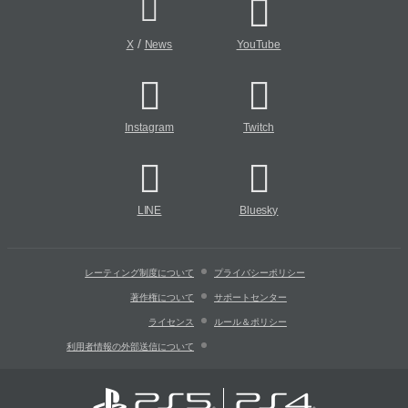
/
X
News
YouTube
Instagram
Twitch
LINE
Bluesky
レーティング制度について
プライバシーポリシー
著作権について
サポートセンター
ライセンス
ルール＆ポリシー
利用者情報の外部送信について