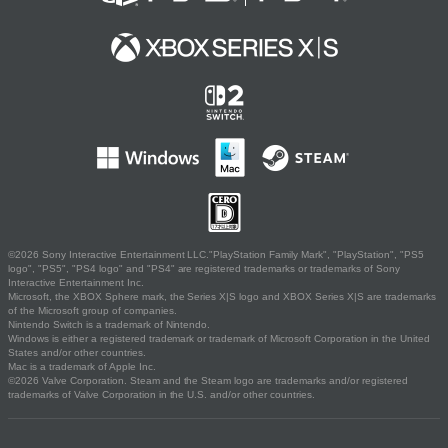
©2026 Sony Interactive Entertainment LLC."PlayStation Family Mark", "PlayStation", "PS5
logo", "PS5", "PS4 logo" and "PS4" are registered trademarks or trademarks of Sony
Interactive Entertainment Inc.
Microsoft, the XBOX Sphere mark, the Series X|S logo and XBOX Series X|S are trademarks
of the Microsoft group of companies.
Nintendo Switch is a trademark of Nintendo.
Windows is either a registered trademark or trademark of Microsoft Corporation in the United
States and/or other countries.
Mac is a trademark of Apple Inc.
©2026 Valve Corporation. Steam and the Steam logo are trademarks and/or registered
trademarks of Valve Corporation in the U.S. and/or other countries.