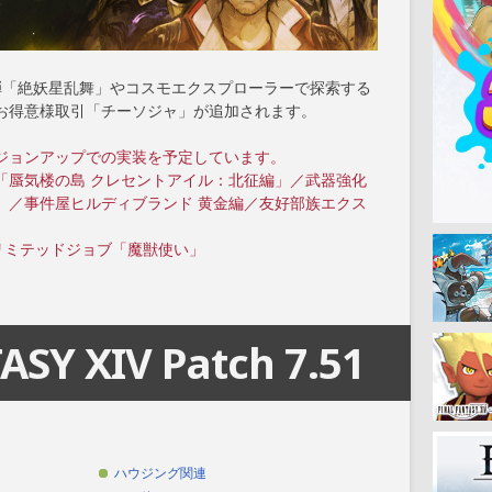
7弾「絶妖星乱舞」やコスモエクスプローラーで探索する
お得意様取引「チーソジャ」が追加されます。
ジョンアップでの実装を予定しています。
ツ「蜃気楼の島 クレセントアイル：北征編」／武器強化
」／事件屋ヒルディブランド 黄金編／友好部族エクス
2／リミテッドジョブ「魔獣使い」
ASY XIV Patch 7.51
ハウジング関連