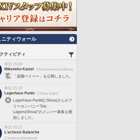
ュニティウォール
クティビティ
本日 15:24
Mikeneko Katzel
Pandaemonium [Mana]
「楽園ベイべー」を公開しました。
本日 15:22
Lagerhaus Punkt
Shiva [Light]
Lagerhaus Punkt(
Shiva)さんがフ
リーカンパニー"Die
Lagers(Shiva)"のメンバー募集を開
始しました。
本日 15:21
L'achesis Balanche
Tonberry [Elemental]