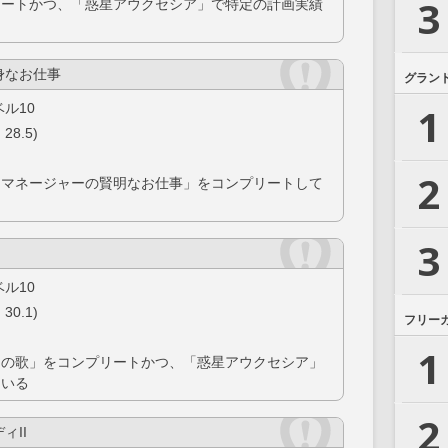
3
リートかつ、「惑星アウクセシア」で特定の計画実績
身なお仕事
グラン
1
ル10
28.5)
2
トマネージャーの賢明なお仕事」をコンプリートして
3
ル10
30.1)
フリー
1
々の歌」をコンプリートかつ、「惑星アウクセシア」
ている
2
ィII