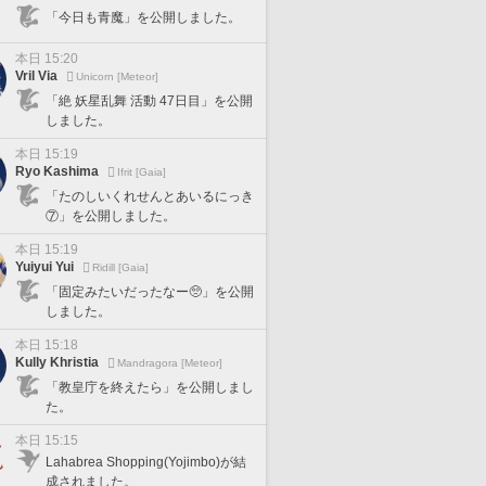
「今日も青魔」を公開しました。
本日 15:20
Vril Via
Unicorn [Meteor]
「絶 妖星乱舞 活動 47日目」を公開
しました。
本日 15:19
Ryo Kashima
Ifrit [Gaia]
「たのしいくれせんとあいるにっき
⑦」を公開しました。
本日 15:19
Yuiyui Yui
Ridill [Gaia]
「固定みたいだったなー🥺」を公開
しました。
本日 15:18
Kully Khristia
Mandragora [Meteor]
「教皇庁を終えたら」を公開しまし
た。
本日 15:15
Lahabrea Shopping(Yojimbo)が結
成されました。