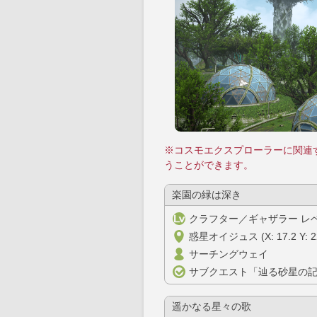
※コスモエクスプローラーに関連
うことができます。
楽園の緑は深き
クラフター／ギャザラー レベ
惑星オイジュス (X: 17.2 Y: 22
サーチングウェイ
サブクエスト「辿る砂星の
遥かなる星々の歌