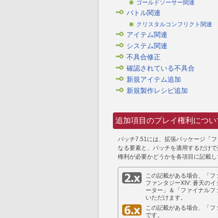
ゴールドソーサー関連
バトル関連
クリスタルコンフリクト関連
アイテム関連
システム関連
不具合修正
確認されている不具合
新規アイテム追加
新規製作レシピ追加
追加項目のプレイ権利につい
パッチ7.51には、拡張パッケージ「フ
なる要素と、パッチを適用するだけで
権利が必要かどうかを各項目に記載し
この記載がある場合、「ファ
ファンタジーXIV: 蒼天の
ーター」＆「ファイナルファ
いただけます。
この記載がある場合、「ファ
です。