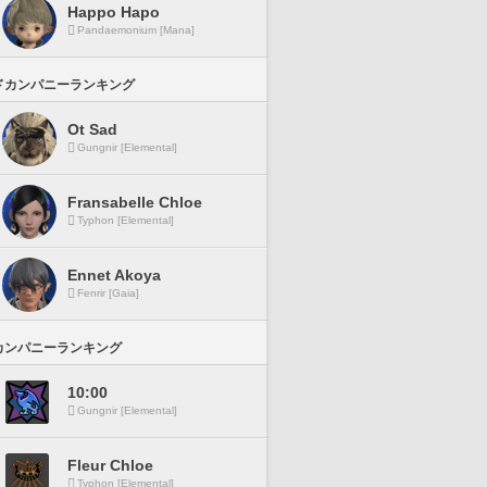
Happo Hapo
Pandaemonium [Mana]
ドカンパニーランキング
Ot Sad
Gungnir [Elemental]
Fransabelle Chloe
Typhon [Elemental]
Ennet Akoya
Fenrir [Gaia]
カンパニーランキング
10:00
Gungnir [Elemental]
Fleur Chloe
Typhon [Elemental]