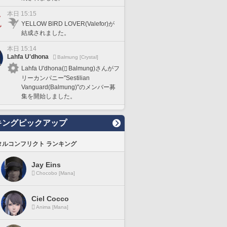
本日 15:15
YELLOW BIRD LOVER(Valefor)が
結成されました。
本日 15:14
Lahfa U'dhona
Balmung [Crystal]
Lahfa U'dhona(
Balmung)さんがフ
リーカンパニー"Sestilian
Vanguard(Balmung)"のメンバー募
集を開始しました。
キングピックアップ
タルコンフリクト ランキング
Jay Eins
Chocobo [Mana]
Ciel Cocco
Anima [Mana]