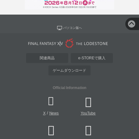
パソコン版へ
関連商品
e-STOREで購入
ゲームダウンロード
Official Information
/
X
News
YouTube