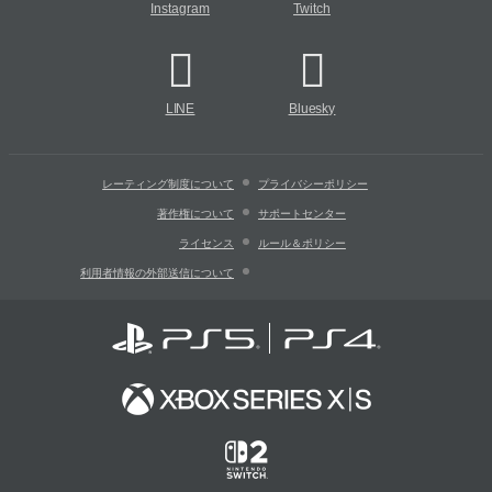
Instagram
Twitch
LINE
Bluesky
レーティング制度について
プライバシーポリシー
著作権について
サポートセンター
ライセンス
ルール＆ポリシー
利用者情報の外部送信について