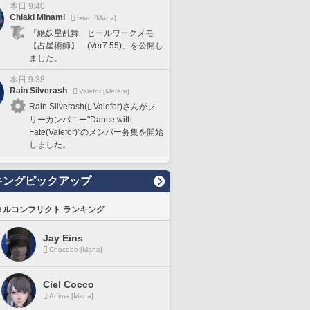
本日 9:40
Chiaki Minami
Ixion [Mana]
「絶妖星乱舞 ヒールワークメモ
【占星術師】 (Ver7.55)」を公開し
ました。
本日 9:38
Rain Silverash
Valefor [Meteor]
Rain Silverash(
Valefor)さんがフ
リーカンパニー"Dance with
Fate(Valefor)"のメンバー募集を開始
しました。
キングピックアップ
タルコンフリクト ランキング
Jay Eins
Chocobo [Mana]
Ciel Cocco
Anima [Mana]