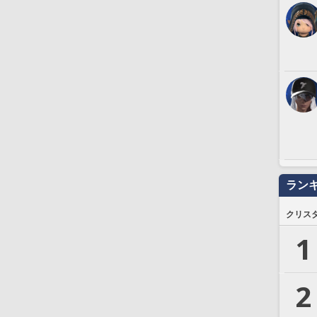
ラン
クリス
1
2