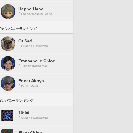
Happo Hapo
Pandaemonium [Mana]
ドカンパニーランキング
Ot Sad
Gungnir [Elemental]
Fransabelle Chloe
Typhon [Elemental]
Ennet Akoya
Fenrir [Gaia]
カンパニーランキング
10:00
Gungnir [Elemental]
Fleur Chloe