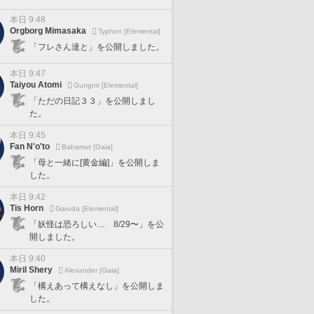
本日 9:48
Orgborg Mimasaka
Typhon [Elemental]
「フレさん達と」を公開しました。
本日 9:47
Taiyou Atomi
Gungnir [Elemental]
「ただの日記３３」を公開しまし
た。
本日 9:45
Fan N'o'to
Bahamut [Gaia]
「母と一緒に[黄金編]」を公開しま
した。
本日 9:42
Tis Horn
Garuda [Elemental]
「妖怪は恐ろしい… 8/29〜」を公
開しました。
本日 9:40
Miril Shery
Alexander [Gaia]
「構えあって構えなし」を公開しま
した。