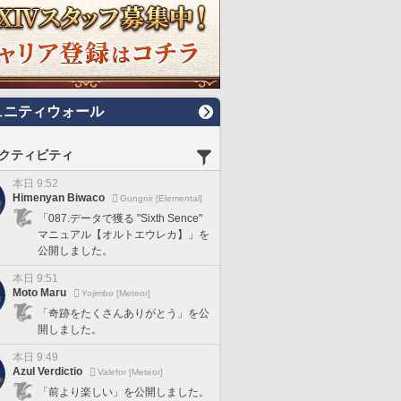
ュニティウォール
クティビティ
本日 9:52
Himenyan Biwaco
Gungnir [Elemental]
「087.データで獲る "Sixth Sence"
マニュアル【オルトエウレカ】」を
公開しました。
本日 9:51
Moto Maru
Yojimbo [Meteor]
「奇跡をたくさんありがとう」を公
開しました。
本日 9:49
Azul Verdictio
Valefor [Meteor]
「前より楽しい」を公開しました。