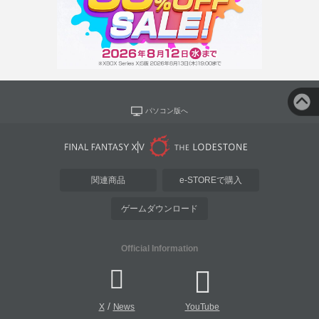
パソコン版へ
関連商品
e-STOREで購入
ゲームダウンロード
Official Information
/
X
News
YouTube