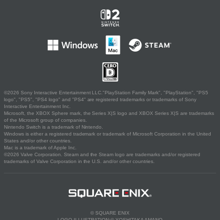
©2026 Sony Interactive Entertainment LLC."PlayStation Family Mark", "PlayStation", "PS5
logo", "PS5", "PS4 logo" and "PS4" are registered trademarks or trademarks of Sony
Interactive Entertainment Inc.
Microsoft, the XBOX Sphere mark, the Series X|S logo and XBOX Series X|S are trademarks
of the Microsoft group of companies.
Nintendo Switch is a trademark of Nintendo.
Windows is either a registered trademark or trademark of Microsoft Corporation in the United
States and/or other countries.
Mac is a trademark of Apple Inc.
©2026 Valve Corporation. Steam and the Steam logo are trademarks and/or registered
trademarks of Valve Corporation in the U.S. and/or other countries.
© SQUARE ENIX
LOGO ILLUSTRATION:© YOSHITAKA AMANO