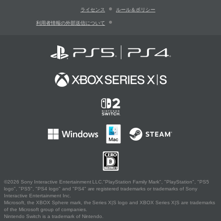
ライセンス
ルール＆ポリシー
利用者情報の外部送信について
©2026 Sony Interactive Entertainment LLC."PlayStation Family Mark", "PlayStation", "PS5
logo", "PS5", "PS4 logo" and "PS4" are registered trademarks or trademarks of Sony
Interactive Entertainment Inc.
Microsoft, the XBOX Sphere mark, the Series X|S logo and XBOX Series X|S are trademarks
of the Microsoft group of companies.
Nintendo Switch is a trademark of Nintendo.