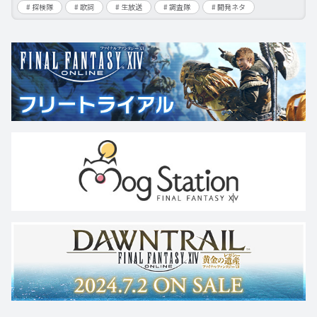
探検隊
歌詞
生放送
調査隊
開発ネタ