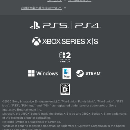
ライセンス
ルール＆ポリシー
利用者情報の外部送信について
©2026 Sony Interactive Entertainment LLC."PlayStation Family Mark", "PlayStation", "PS5
logo", "PS5", "PS4 logo" and "PS4" are registered trademarks or trademarks of Sony
Interactive Entertainment Inc.
Microsoft, the XBOX Sphere mark, the Series X|S logo and XBOX Series X|S are trademarks
of the Microsoft group of companies.
Nintendo Switch is a trademark of Nintendo.
Windows is either a registered trademark or trademark of Microsoft Corporation in the United
States and/or other countries.