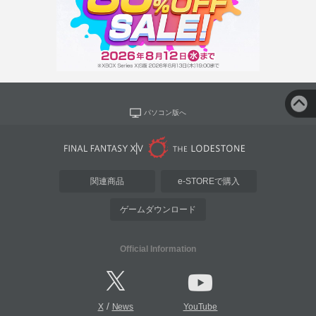
パソコン版へ
関連商品
e-STOREで購入
ゲームダウンロード
Official Information
/
X
News
YouTube