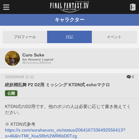
キャラクター
プロフィール
日記
イベント
Curo Suke
the Heavens' Legend
Zeromus [Meteor]
2026/06/08 11:11
0
絶妖精乱舞 P2 D2用 ミッシング KTDN式 echoマクロ
公開
KTDN式のD2用です。他のポジの人は必要に応じて書き換えてく
ださい。
※ KTDN式参考
https://x.com/soraharuno_xiv/status/2064167336492556413?
s=46&t=TMl_XoaSl9rh2WRKbD0Tzg