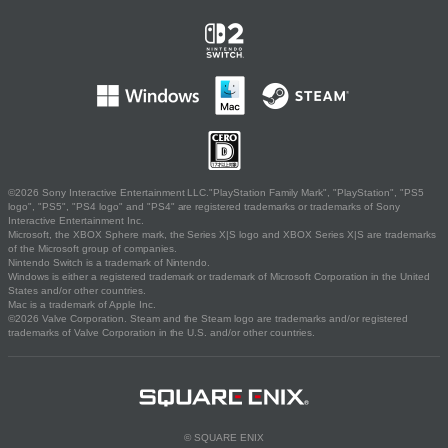
©2026 Sony Interactive Entertainment LLC."PlayStation Family Mark", "PlayStation", "PS5
logo", "PS5", "PS4 logo" and "PS4" are registered trademarks or trademarks of Sony
Interactive Entertainment Inc.
Microsoft, the XBOX Sphere mark, the Series X|S logo and XBOX Series X|S are trademarks
of the Microsoft group of companies.
Nintendo Switch is a trademark of Nintendo.
Windows is either a registered trademark or trademark of Microsoft Corporation in the United
States and/or other countries.
Mac is a trademark of Apple Inc.
©2026 Valve Corporation. Steam and the Steam logo are trademarks and/or registered
trademarks of Valve Corporation in the U.S. and/or other countries.
© SQUARE ENIX