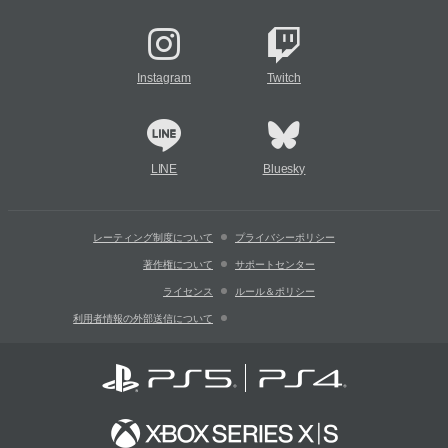
Instagram
Twitch
LINE
Bluesky
レーティング制度について
プライバシーポリシー
著作権について
サポートセンター
ライセンス
ルール＆ポリシー
利用者情報の外部送信について