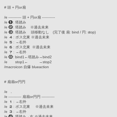
# 頭 + 円or扇
/e ---------- 頭 + 円or扇 ----------
/e : 塔踏み
/e : 塔踏み    ※過去未来
/e : 塔踏み 　頭移動なし　(完了後 扇: bind / 円: stop)
/e   : ボス北東 ※過去未来
/e   : →右外　　　　　
/e   : ボス北東  ※過去未来
/e   : →右外
/e : bind1←塔踏み→bind2
/e 　   stop1←　　　→stop2
/macroicon 自爆 blueaction
# 扇扇or円円
/e  ． 
/e ---------- 扇扇or円円 ----------
/e   : →右外
/e   : ボス北東     ※過去未来
/e   : →右外
/e : 塔踏み→右 ※過去未来