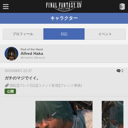
キャラクター
プロフィール
日記
イベント
God of the Hand
Alfred Haka
Valefor [Meteor]
2025/08/07 22:37
2
ガチのマジでイイ。
[雑記]
[プレイ日記]
[コメント歓迎]
[フレンド募集]
公開