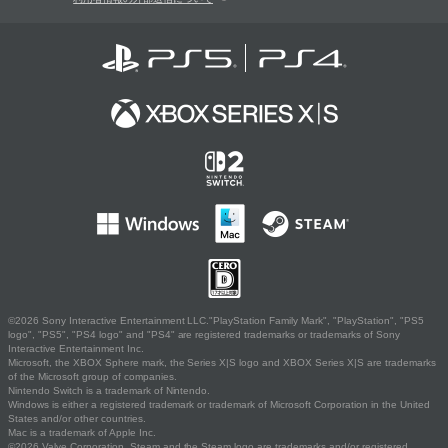
©2026 Sony Interactive Entertainment LLC."PlayStation Family Mark", "PlayStation", "PS5
logo", "PS5", "PS4 logo" and "PS4" are registered trademarks or trademarks of Sony
Interactive Entertainment Inc.
Microsoft, the XBOX Sphere mark, the Series X|S logo and XBOX Series X|S are trademarks
of the Microsoft group of companies.
Nintendo Switch is a trademark of Nintendo.
Windows is either a registered trademark or trademark of Microsoft Corporation in the United
States and/or other countries.
Mac is a trademark of Apple Inc.
©2026 Valve Corporation. Steam and the Steam logo are trademarks and/or registered