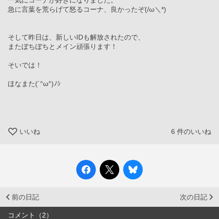
一気にコーナが好きになりました。
急に言葉を荒らげて怒るコーナ、良かったぞ(/ω＼*)
そして昨日は、新しいIDも解放されたので、
またぼちぼちとメイン頑張ります！
そいでは！
ほなまた(´°ω°)ﾉｼ
いいね
6
件のいいね
前の日記
次の日記
コメント（2）