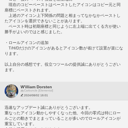
　現在のコピーペーストはペーストしたアイコンはコピー元と同
座標にペーストされます。
　上述のアイコン上下関係の問題と相まってなかなかペーストし
たアイコンを選択できないことがあります。
　ペースト時は初期座標と同じように左上端に出てくる方が使い
勝手がよいのではと感じました。
・ロールアイコンの追加
　T/H/Dだけのアイコンがあるとアイコン数が省けて設置が楽にな
ります。
以上自分の感想です。役立つツールの提供誠にありがとうござい
ます。
W'illiam Dorsten
Carbuncle [Elemental]
2024/08/02 16:01
迅速なアップデート誠にありがとうございます。
重なったアイコン動かしやすくなった他、今回の零式は特にロー
ルごとの動きでまとまっていることが多いのでロールアイコンが
重宝しています。