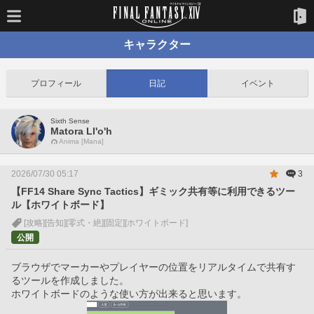
キャラクター
プロフィール
日記
イベント
Sixth Sense
Matora Ll'o'h
Anima [Mana]
2026/07/30 05:17
3
【FF14 Share Sync Tactics】ギミック共有等に利用できるツー
ル【ホワイトボード】
[攻略]
[告知]
[零式・絶]
[固定]
[ホワイトボード]
公開
ブラウザでマーカーやプレイヤーの位置をリアルタイムで共有す
るツールを作成しました。
ホワイトボードのような使い方が出来ると思います。