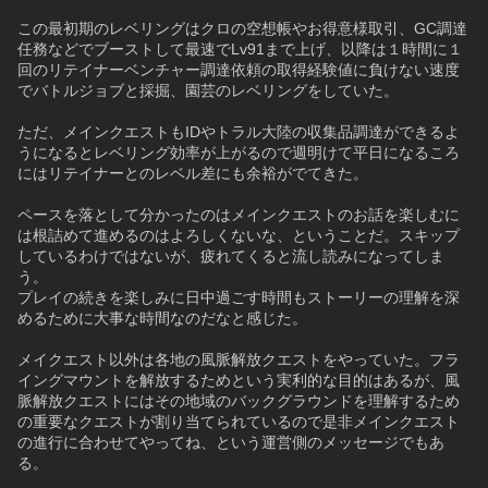
この最初期のレベリングはクロの空想帳やお得意様取引、GC調達
任務などでブーストして最速でLv91まで上げ、以降は１時間に１
回のリテイナーベンチャー調達依頼の取得経験値に負けない速度
でバトルジョブと採掘、園芸のレベリングをしていた。
ただ、メインクエストもIDやトラル大陸の収集品調達ができるよ
うになるとレベリング効率が上がるので週明けて平日になるころ
にはリテイナーとのレベル差にも余裕がでてきた。
ペースを落として分かったのはメインクエストのお話を楽しむに
は根詰めて進めるのはよろしくないな、ということだ。スキップ
しているわけではないが、疲れてくると流し読みになってしま
う。
プレイの続きを楽しみに日中過ごす時間もストーリーの理解を深
めるために大事な時間なのだなと感じた。
メイクエスト以外は各地の風脈解放クエストをやっていた。フラ
イングマウントを解放するためという実利的な目的はあるが、風
脈解放クエストにはその地域のバックグラウンドを理解するため
の重要なクエストが割り当てられているので是非メインクエスト
の進行に合わせてやってね、という運営側のメッセージでもあ
る。