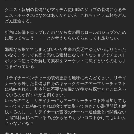
クエスト報酬の装備品がアイテム使用時のジョブの装備になるチ
ェストボックスになのはありがたいが、これもアイテム枠をどん
どん圧迫する。
折角ID装備ドロップしたのだから次の同じロールのジョブのため
に取っておこう・・・とか考えたらいくらあっても足りない。
邪魔なら捨ててしまえばいいが生来の貧乏性ゆえやっぱりもった
いなく、少しでも高く売れる素材になりそうなジョブでチェスト
ボックス使って分解して素材をマーケットに流すというのをちま
ちまやっている。
リテイナーベンチャーの装備更新も地味にめんどくさい。リテイ
ナーから外した装備は自身のキャラクターのアーマリーチェスト
に格納される。基本的に不要な装備だが後から探すとどこに入っ
ているのか探すのが面倒くさい。
いっそのこと、リテイナーにもアーマリーチェスト枠追加しても
らってそこに格納できれば捨てずに取っておきたい装備問題も解
決するのに…。リテイナーは普段のサーバー通信量とは関係ない
し追加料金払っているのだからそのくらいコストかけてもいいん
じゃないかな？