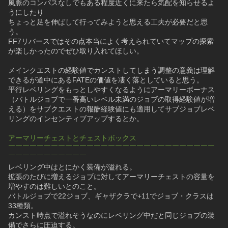
風脈のコンパスなしでもある程度近くに来たら気配を知らせるよ
うにしたり
ちょっと足を伸ばして行ってみようと思える工夫が必要だと思
う。
FF7リバースではその点本当によく考えられていてマップの探索
が楽しかったのでぜひ取り入れてほしい。
メインクエストの経験値でカンストしてしまう調整の意義は理解
できるが道中にあるFATEの価値を凄く落としていると思う。
平行レベリングをもっとしやすくなるようにアーマリーボーナス
（バトルジョブで一番高いレベル未満のジョブの取得経験値が増
える）をサブクエストの報酬経験値にも適用してサブジョブレベ
リングのインセンティブアップするとか。
アーマリーチェストとチェストボックス
￣￣￣￣￣￣￣￣￣￣￣￣￣￣￣￣￣￣￣￣￣￣￣￣￣￣￣￣￣
￣￣￣￣￣￣￣￣￣￣￣
レベリング中はとにかく装備が溢れる。
拡張のたびに増えるジョブに対してアーマリーチェストの容量を
増やすのは難しいとのこと。
バトルジョブで22ジョブ、ギャザクラで+11でジョブ・クラスは
33種類。
カンスト時点で溢れそうなのにレベリング中だと同じジョブの装
備でさらに圧迫する。