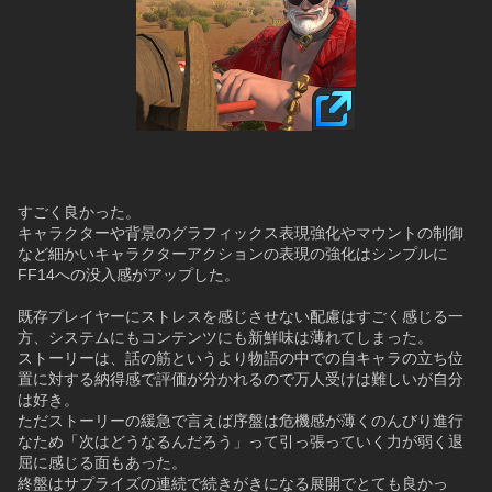
すごく良かった。
キャラクターや背景のグラフィックス表現強化やマウントの制御
など細かいキャラクターアクションの表現の強化はシンプルに
FF14への没入感がアップした。
既存プレイヤーにストレスを感じさせない配慮はすごく感じる一
方、システムにもコンテンツにも新鮮味は薄れてしまった。
ストーリーは、話の筋というより物語の中での自キャラの立ち位
置に対する納得感で評価が分かれるので万人受けは難しいが自分
は好き。
ただストーリーの緩急で言えば序盤は危機感が薄くのんびり進行
なため「次はどうなるんだろう」って引っ張っていく力が弱く退
屈に感じる面もあった。
終盤はサプライズの連続で続きがきになる展開でとても良かっ