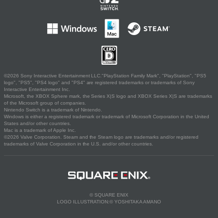
©2026 Sony Interactive Entertainment LLC."PlayStation Family Mark", "PlayStation", "PS5
logo", "PS5", "PS4 logo" and "PS4" are registered trademarks or trademarks of Sony
Interactive Entertainment Inc.
Microsoft, the XBOX Sphere mark, the Series X|S logo and XBOX Series X|S are trademarks
of the Microsoft group of companies.
Nintendo Switch is a trademark of Nintendo.
Windows is either a registered trademark or trademark of Microsoft Corporation in the United
States and/or other countries.
Mac is a trademark of Apple Inc.
©2026 Valve Corporation. Steam and the Steam logo are trademarks and/or registered
trademarks of Valve Corporation in the U.S. and/or other countries.
© SQUARE ENIX
LOGO ILLUSTRATION:© YOSHITAKA AMANO