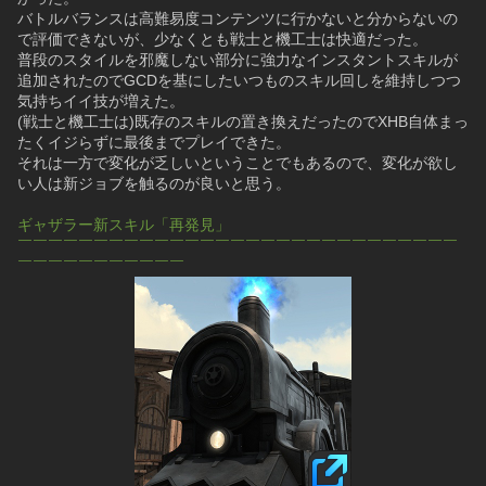
バトルバランスは高難易度コンテンツに行かないと分からないの
で評価できないが、少なくとも戦士と機工士は快適だった。
普段のスタイルを邪魔しない部分に強力なインスタントスキルが
追加されたのでGCDを基にしたいつものスキル回しを維持しつつ
気持ちイイ技が増えた。
(戦士と機工士は)既存のスキルの置き換えだったのでXHB自体まっ
たくイジらずに最後までプレイできた。
それは一方で変化が乏しいということでもあるので、変化が欲し
い人は新ジョブを触るのが良いと思う。
ギャザラー新スキル「再発見」
￣￣￣￣￣￣￣￣￣￣￣￣￣￣￣￣￣￣￣￣￣￣￣￣￣￣￣￣￣
￣￣￣￣￣￣￣￣￣￣￣