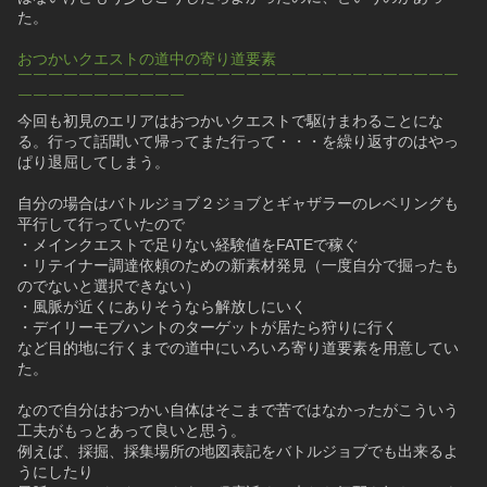
た。
おつかいクエストの道中の寄り道要素
￣￣￣￣￣￣￣￣￣￣￣￣￣￣￣￣￣￣￣￣￣￣￣￣￣￣￣￣￣
￣￣￣￣￣￣￣￣￣￣￣
今回も初見のエリアはおつかいクエストで駆けまわることにな
る。行って話聞いて帰ってまた行って・・・を繰り返すのはやっ
ぱり退屈してしまう。
自分の場合はバトルジョブ２ジョブとギャザラーのレベリングも
平行して行っていたので
・メインクエストで足りない経験値をFATEで稼ぐ
・リテイナー調達依頼のための新素材発見（一度自分で掘ったも
のでないと選択できない）
・風脈が近くにありそうなら解放しにいく
・デイリーモブハントのターゲットが居たら狩りに行く
など目的地に行くまでの道中にいろいろ寄り道要素を用意してい
た。
なので自分はおつかい自体はそこまで苦ではなかったがこういう
工夫がもっとあって良いと思う。
例えば、採掘、採集場所の地図表記をバトルジョブでも出来るよ
うにしたり