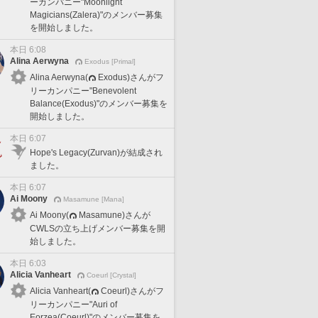
ーカンパニー"Moonlight
Magicians(Zalera)"のメンバー募集
を開始しました。
本日 6:08
Alina Aerwyna
Exodus [Primal]
Alina Aerwyna(
Exodus)さんがフ
リーカンパニー"Benevolent
Balance(Exodus)"のメンバー募集を
開始しました。
本日 6:07
Hope's Legacy(Zurvan)が結成され
ました。
本日 6:07
Ai Moony
Masamune [Mana]
Ai Moony(
Masamune)さんが
CWLSの立ち上げメンバー募集を開
始しました。
本日 6:03
Alicia Vanheart
Coeurl [Crystal]
Alicia Vanheart(
Coeurl)さんがフ
リーカンパニー"Auri of
Eorzea(Coeurl)"のメンバー募集を