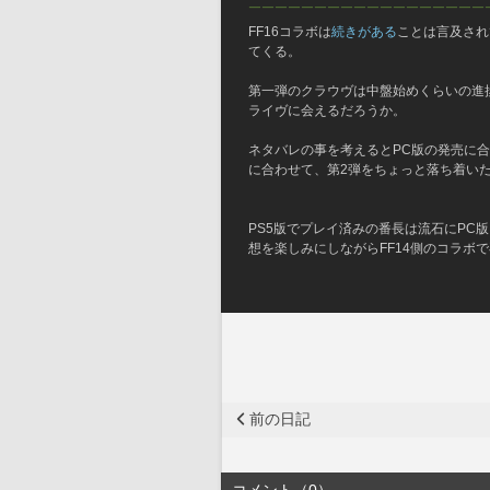
￣￣￣￣￣￣￣￣￣￣￣￣￣￣￣￣￣￣
FF16コラボは
続きがある
ことは言及され
てくる。
第一弾のクラウヴは中盤始めくらいの進捗
ライヴに会えるだろうか。
ネタバレの事を考えるとPC版の発売に
に合わせて、第2弾をちょっと落ち着いた
PS5版でプレイ済みの番長は流石にPC
想を楽しみにしながらFF14側のコラボ
前の日記