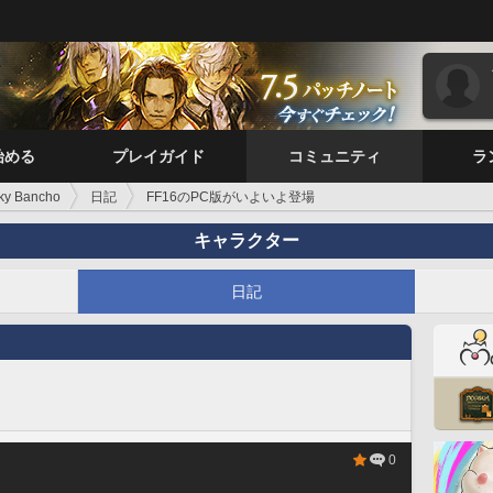
始める
プレイガイド
コミュニティ
ラ
ky Bancho
日記
FF16のPC版がいよいよ登場
キャラクター
日記
0