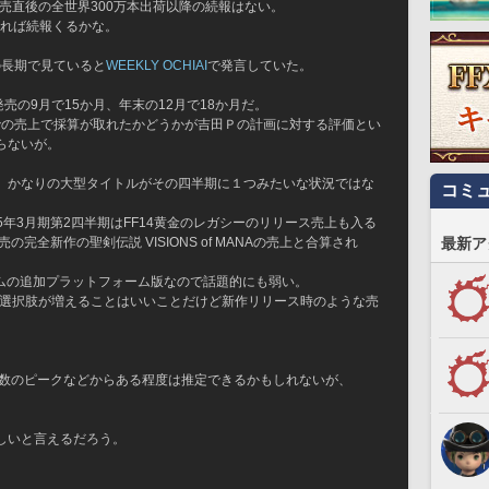
発売直後の全世界300万本出荷以降の続報はない。
えれば続報くるかな。
の長期で見ていると
WEEKLY OCHIAI
で発言していた。
発売の9月で15か月、年末の12月で18か月だ。
までの売上で採算が取れたかどうかが吉田Ｐの計画に対する評価とい
らないが。
、かなりの大型タイトルがその四半期に１つみたいな状況ではな
コミ
25年3月期第2四半期はFF14黄金のレガシーのリリース売上も入る
最新ア
完全新作の聖剣伝説 VISIONS of MANAの売上と合算され
ームの追加プラットフォーム版なので話題的にも弱い。
の選択肢が増えることはいいことだけど新作リリース時のような売
時接続数のピークなどからある程度は推定できるかもしれないが、
しいと言えるだろう。