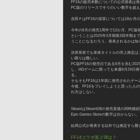
FF16の販売本数についての公式発表は
PC版のリリースでキリのいい数字を超
吉田ＰはFF16の採算については18か月
今年の6月の発売1周年で12か月、PC版
ということは2025年3月期第3四半期
うことになるだろう。発表されるかは知
決算発表でも単体タイトルの売上推定は
い限りは難しい。
PC版FF16の発売日である9月を含む20
し、HDゲームに限っても来週8月29日発売の
る。
そもそもFF16は1年前に発売されたゲ
今後、FF16をプレイしようと思った人
れ方はしない。
SteamはSteamDBの発売直後の同
Epic Games Storeの数字は分からない。
結局公式が発表する以外では推定すら難
FF14コラボ第２弾は？