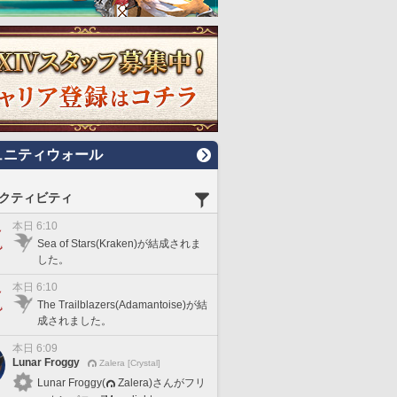
ュニティウォール
クティビティ
本日 6:10
Sea of Stars(Kraken)が結成されま
した。
本日 6:10
The Trailblazers(Adamantoise)が結
成されました。
本日 6:09
Lunar Froggy
Zalera [Crystal]
Lunar Froggy(
Zalera)さんがフリ