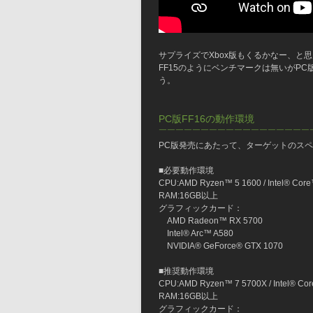
サプライズでXbox版もくるかなー、と
FF15のようにベンチマークは無いがP
う。
PC版FF16の動作環境
￣￣￣￣￣￣￣￣￣￣￣￣￣￣￣￣￣￣
PC版発売にあたって、ターゲットのス
■必要動作環境
CPU:AMD Ryzen™ 5 1600 / Intel® Core
RAM:16GB以上
グラフィックカード：
　AMD Radeon™ RX 5700
　Intel® Arc™ A580
　NVIDIA® GeForce® GTX 1070
■推奨動作環境
CPU:AMD Ryzen™ 7 5700X / Intel® Cor
RAM:16GB以上
グラフィックカード：