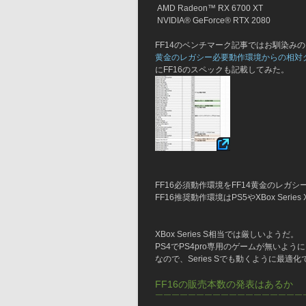
 AMD Radeon™ RX 6700 XT
 NVIDIA® GeForce® RTX 2080
FF14のベンチマーク記事ではお馴染みの
黄金のレガシー必要動作環境からの相対
にFF16のスペックも記載してみた。
FF16必須動作環境をFF14黄金のレガ
FF16推奨動作環境はPS5やXBox Seri
XBox Series S相当では厳しいようだ。
PS4でPS4pro専用のゲームが無いように
なので、Series Sでも動くように最適
FF16の販売本数の発表はあるか
￣￣￣￣￣￣￣￣￣￣￣￣￣￣￣￣￣￣