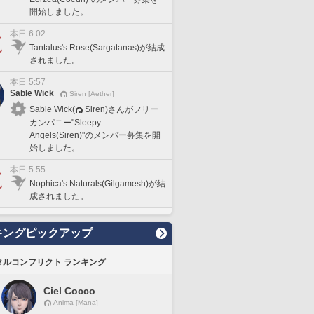
開始しました。
本日 6:02
Tantalus's Rose(Sargatanas)が結成
されました。
本日 5:57
Sable Wick
Siren [Aether]
Sable Wick(
Siren)さんがフリー
カンパニー"Sleepy
Angels(Siren)"のメンバー募集を開
始しました。
本日 5:55
Nophica's Naturals(Gilgamesh)が結
成されました。
キングピックアップ
タルコンフリクト ランキング
Ciel Cocco
Anima [Mana]