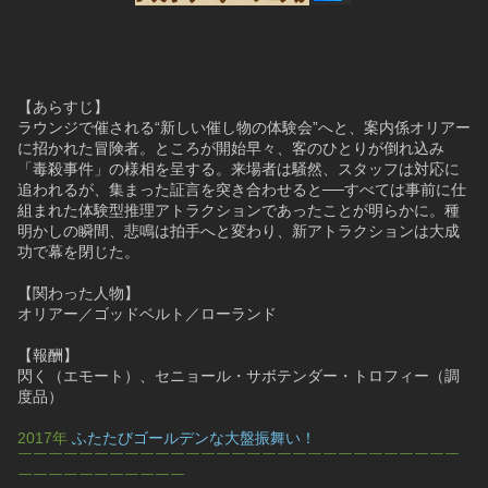
【あらすじ】
ラウンジで催される“新しい催し物の体験会”へと、案内係オリアー
に招かれた冒険者。ところが開始早々、客のひとりが倒れ込み
「毒殺事件」の様相を呈する。来場者は騒然、スタッフは対応に
追われるが、集まった証言を突き合わせると──すべては事前に仕
組まれた体験型推理アトラクションであったことが明らかに。種
明かしの瞬間、悲鳴は拍手へと変わり、新アトラクションは大成
功で幕を閉じた。
【関わった人物】
オリアー／ゴッドベルト／ローランド
【報酬】
閃く（エモート）、セニョール・サボテンダー・トロフィー（調
度品）
2017年 
ふたたびゴールデンな大盤振舞い！
￣￣￣￣￣￣￣￣￣￣￣￣￣￣￣￣￣￣￣￣￣￣￣￣￣￣￣￣￣
￣￣￣￣￣￣￣￣￣￣￣