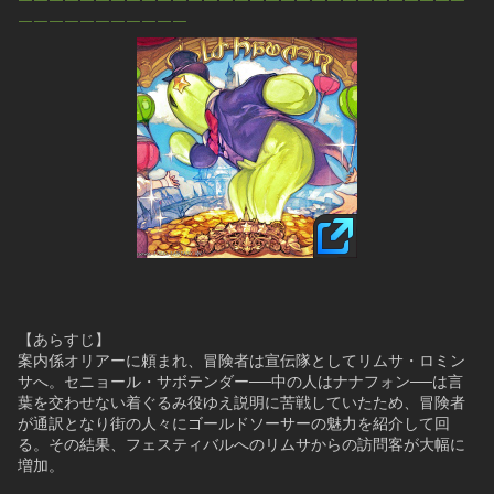
￣￣￣￣￣￣￣￣￣￣￣￣￣￣￣￣￣￣￣￣￣￣￣￣￣￣￣￣￣
￣￣￣￣￣￣￣￣￣￣￣
【あらすじ】
案内係オリアーに頼まれ、冒険者は宣伝隊としてリムサ・ロミン
サへ。セニョール・サボテンダー──中の人はナナフォン──は言
葉を交わせない着ぐるみ役ゆえ説明に苦戦していたため、冒険者
が通訳となり街の人々にゴールドソーサーの魅力を紹介して回
る。その結果、フェスティバルへのリムサからの訪問客が大幅に
増加。