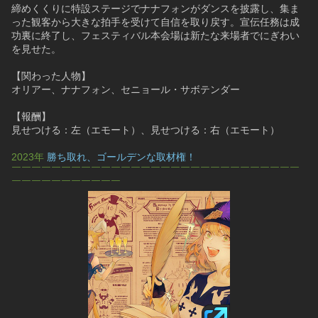
締めくくりに特設ステージでナナフォンがダンスを披露し、集ま
った観客から大きな拍手を受けて自信を取り戻す。宣伝任務は成
功裏に終了し、フェスティバル本会場は新たな来場者でにぎわい
を見せた。
【関わった人物】
オリアー、ナナフォン、セニョール・サボテンダー
【報酬】
見せつける：左（エモート）、見せつける：右（エモート）
2023年 
勝ち取れ、ゴールデンな取材権！
￣￣￣￣￣￣￣￣￣￣￣￣￣￣￣￣￣￣￣￣￣￣￣￣￣￣￣￣￣
￣￣￣￣￣￣￣￣￣￣￣