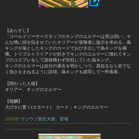
【あらすじ】
「ゴールドソーサースタッフのキングのエルマーは実は弱い」そ
んな噂に頭を悩ませていたオリアーが冒険者に協力を求める。偽
キングが落としたキングのカードでおびき出して偽キングを捕
獲。トリプルトライアドが好きでキングのエルマーに憧れてキン
グのコスプレをして誰彼構わず対戦していた偽キング。
キングのエルマーは自分の過去を明かしつつ、真似るなら姿でな
く強さをまねるように説得。偽キングも謝罪して一件落着。
【関わった人物】
オリアー、キングのエルマー
【報酬】
大げさに驚く(エモート)、カード：キングのエルマー
2026年 
ウソウソ宣伝大使、登場
￣￣￣￣￣￣￣￣￣￣￣￣￣￣￣￣￣￣￣￣￣￣￣￣￣￣￣￣￣
￣￣￣￣￣￣￣￣￣￣￣