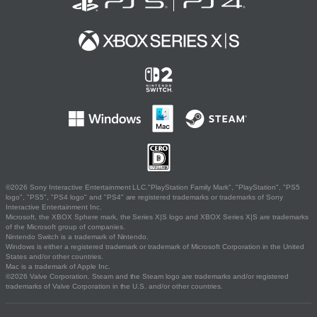
©2026 Sony Interactive Entertainment LLC."PlayStation Family Mark", "PlayStation", "PS5
logo", "PS5", "PS4 logo" and "PS4" are registered trademarks or trademarks of Sony
Interactive Entertainment Inc.
Microsoft, the XBOX Sphere mark, the Series X|S logo and XBOX Series X|S are trademarks
of the Microsoft group of companies.
Nintendo Switch is a trademark of Nintendo.
Windows is either a registered trademark or trademark of Microsoft Corporation in the United
States and/or other countries.
Mac is a trademark of Apple Inc.
©2026 Valve Corporation. Steam and the Steam logo are trademarks and/or registered
trademarks of Valve Corporation in the U.S. and/or other countries.