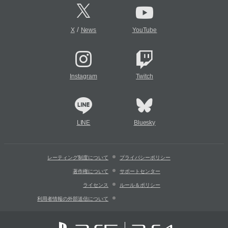
/
X
News
YouTube
Instagram
Twitch
LINE
Bluesky
レーティング制度について
プライバシーポリシー
著作権について
サポートセンター
ライセンス
ルール＆ポリシー
利用者情報の外部送信について