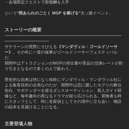
・会場限定クエストで新報酬を入手
という
“雨あられのごとく MGP を稼げる”
太っ腹イベント。
ストーリーの概要
━━━━━━━━━━━━━━━━━━━━━━━━━━━━━
━━━━━━━━━━━
ザナラーンの荒野にそびえる
《マンダヴィル・ゴールドソーサ
ー》
。その年に一度の催事がゴールドソーサーフェスティバル
だ。
期間中はアトラクションのMGPの排出量や景品の交換レートが割
り引きとなるので多くの人で賑わう。
歴史的な由来は特になく純粋にマンダヴィル・マンダヴィル社に
よる集客目的の企画なのだが、期間中は恋に臆したモグリの舞台
告白、サボテンダーを巡るダンスオーディション、新人ガイド研
修など、毎年趣向の異なるドラマが繰り広げられる。冒険者も時
にスタッフとして、時に名探偵としてその渦中に立ち会い、物語
の結末を見届けることになる。
主要登場人物