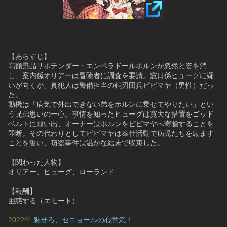
【あらすじ】
高額景品サボテンダー・エンペラドールホルンが忽然と姿を消
し、案内係オリアーは冒険者に調査を要請。窓口係ヒューグに疑
いが向くが、真犯人は警備担当の銅刃団兵ピピマヤ（男性）だっ
た。
動機は「病気で外出できない弟をホルンに乗せてやりたい」とい
う兄弟思いの一心。事情を知ったヒューグは寛大な措置をゴッド
ベルトに願い出、オーナーはホルンをピピマヤへ寄贈することを
即断。その代わりとしてピピマヤは奉仕活動で病児たちを励ます
ことを誓い、窃盗事件は温かな結末で収束した。
【関わった人物】
オリアー、ヒューグ、ローランド
【報酬】
困惑する（エモート）
2022年 
魅せろ、セニョールの心意気！