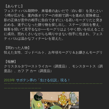
【あらすじ】
フェスティバル期間中、来場者のあいだで〈白い影〉を見たとい
う噂が広がる。案内係オリアーの依頼で調べを進めた冒険者は、
影の正体が意中の相手に告白できずにいる若いモーグリだと突き
止める。迷子になった贈り物を探し出し、ステージ演出を整え、
観客を招いて見守るなか──モーグリはようやく想いを伝えること
に成功。照れくさいながらも鳴りやまない拍手に包まれ、フェス
ティバルは温かなフィナーレを迎えた。
【関わった人物】
怯えた女性、ゴッドベルト、お年頃モーグリ＆お嬢さんモーグリ
【報酬】
クリスタルタワーストライカー（調度品）、モンスタートス（調
度品）、カフ ア カー（調度品）
2019年 
サボテン界の「生ける伝説」現る！
￣￣￣￣￣￣￣￣￣￣￣￣￣￣￣￣￣￣￣￣￣￣￣￣￣￣￣￣￣
￣￣￣￣￣￣￣￣￣￣￣