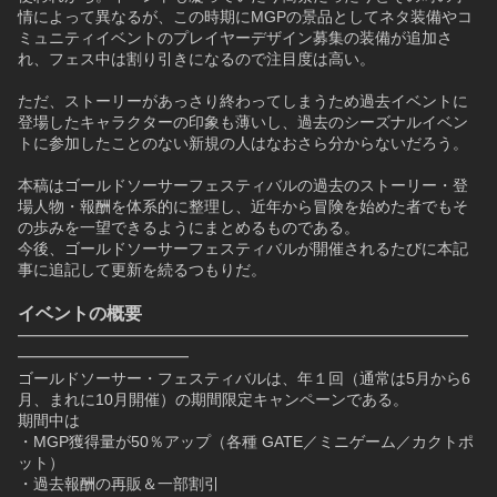
情によって異なるが、この時期にMGPの景品としてネタ装備やコ
ミュニティイベントのプレイヤーデザイン募集の装備が追加さ
れ、フェス中は割り引きになるので注目度は高い。
ただ、ストーリーがあっさり終わってしまうため過去イベントに
登場したキャラクターの印象も薄いし、過去のシーズナルイベン
トに参加したことのない新規の人はなおさら分からないだろう。
本稿はゴールドソーサーフェスティバルの過去のストーリー・登
場人物・報酬を体系的に整理し、近年から冒険を始めた者でもそ
の歩みを一望できるようにまとめるものである。
今後、ゴールドソーサーフェスティバルが開催されるたびに本記
事に追記して更新を続るつもりだ。
イベントの概要
━━━━━━━━━━━━━━━━━━━━━━━━━━━━━
━━━━━━━━━━━
ゴールドソーサー・フェスティバルは、年１回（通常は5月から6
月、まれに10月開催）の期間限定キャンペーンである。
期間中は
・MGP獲得量が50％アップ（各種 GATE／ミニゲーム／カクトポ
ット）
・過去報酬の再販＆一部割引