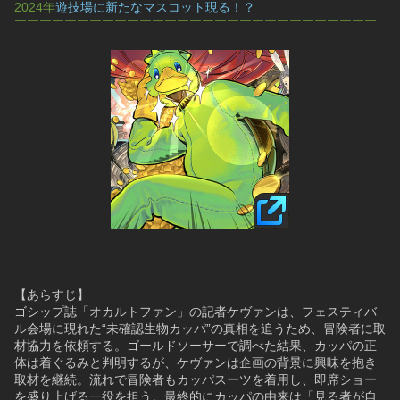
2024年
遊技場に新たなマスコット現る！？
￣￣￣￣￣￣￣￣￣￣￣￣￣￣￣￣￣￣￣￣￣￣￣￣￣￣￣￣￣
￣￣￣￣￣￣￣￣￣￣￣
【あらすじ】
ゴシップ誌「オカルトファン」の記者ケヴァンは、フェスティバ
ル会場に現れた“未確認生物カッパ”の真相を追うため、冒険者に取
材協力を依頼する。ゴールドソーサーで調べた結果、カッパの正
体は着ぐるみと判明するが、ケヴァンは企画の背景に興味を抱き
取材を継続。流れで冒険者もカッパスーツを着用し、即席ショー
を盛り上げる一役を担う。最終的にカッパの由来は「見る者が自