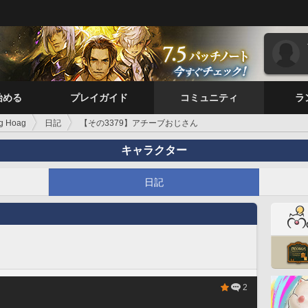
始める
プレイガイド
コミュニティ
ラ
g Hoag
日記
【その3379】アチーブおじさん
キャラクター
日記
2