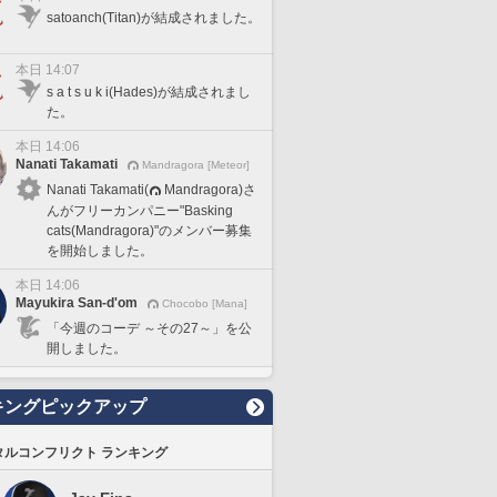
satoanch(Titan)が結成されました。
本日 14:07
s a t s u k i(Hades)が結成されまし
た。
本日 14:06
Nanati Takamati
Mandragora [Meteor]
Nanati Takamati(
Mandragora)さ
んがフリーカンパニー"Basking
cats(Mandragora)"のメンバー募集
を開始しました。
本日 14:06
Mayukira San-d'om
Chocobo [Mana]
「今週のコーデ ～その27～」を公
開しました。
キングピックアップ
タルコンフリクト ランキング