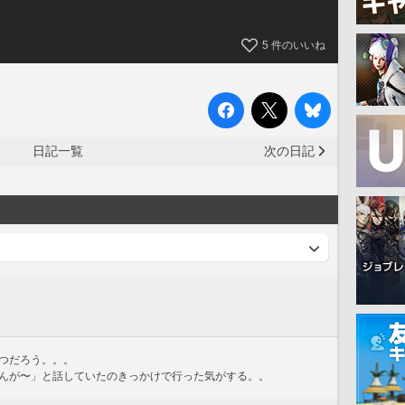
5
件のいいね
日記一覧
次の日記
つだろう。。。
んが〜」と話していたのきっかけで行った気がする。。