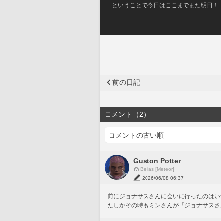
ということで今日はここまでまた明日！
前の日記
コメント（2）
Guston Potter
Belias [Meteor]
2026/06/08 06:37
前にジョナサスさんに会いに行ったのはい
たしかその時もミンさんが「ジョナサスさ