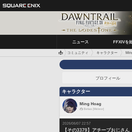
ニュース
FFXIVを
コミュニティ
キャラクター
Min
プロフィール
キャラクター
Ming Hoag
Belias [Meteor]
2026/06/07 22:57
【その3379】アチーブおじさん