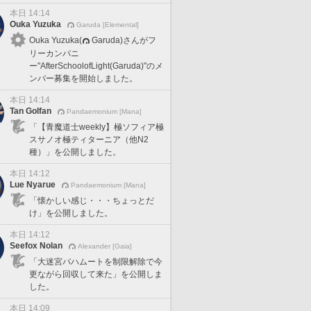
本日 14:14
Ouka Yuzuka
Garuda [Elemental]
Ouka Yuzuka(
Garuda)さんがフ
リーカンパニ
ー"AfterSchoolofLight(Garuda)"のメ
ンバー募集を開始しました。
本日 14:14
Tan Golfan
Pandaemonium [Mana]
「【青魔道士weekly】極ソフィア極
スサノオ極ティターニア（他N2
種）」を公開しました。
本日 14:12
Lue Nyarue
Pandaemonium [Mana]
「懐かしい感じ・・・ちょっとだ
け」を公開しました。
本日 14:12
Seefox Nolan
Alexander [Gaia]
「大迷宮バハムートを制限解除で今
更ながら回収して来た」を公開しま
した。
本日 14:09