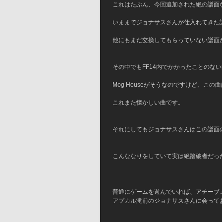
これはたぶん、今回追加された絶の譜面
いままでジョナサスさんが仕入れてきた
他にもまだ交換してもらっていない譜面
その中でもFF14内でかかったことのな
Mog Houseがそうなのですけど、この
これまた懐かしい曲です。
それにしてもジョナサスさんはこの譜面
こんななりをしていて実は絶踏破者だっ
普通にゲームを遊んでいれば、アチーブ
アプカル滝前のジョナサスさんに会って