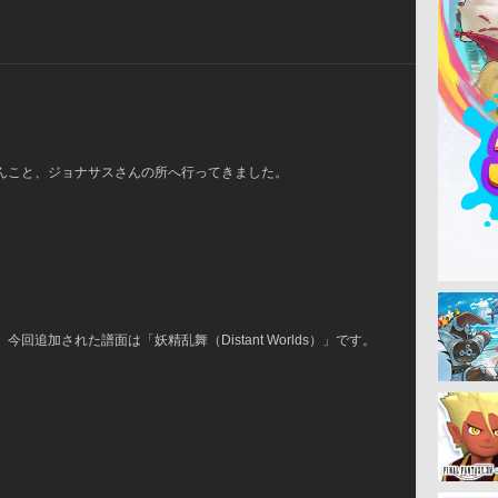
んこと、ジョナサスさんの所へ行ってきました。
追加された譜面は「妖精乱舞（Distant Worlds）」です。