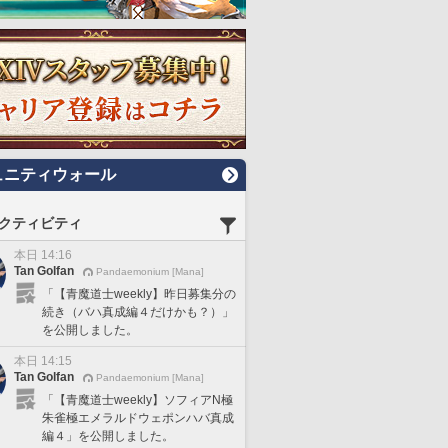
ュニティウォール
クティビティ
本日 14:16
Tan Golfan
Pandaemonium [Mana]
「【青魔道士weekly】昨日募集分の
続き（バハ真成編４だけかも？）」
を公開しました。
本日 14:15
Tan Golfan
Pandaemonium [Mana]
「【青魔道士weekly】ソフィアN極
朱雀極エメラルドウェポンハバ真成
編４」を公開しました。