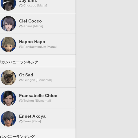
Jay Eins
Chocobo [Mana]
Ciel Cocco
Anima [Mana]
Happo Hapo
Pandaemonium [Mana]
ドカンパニーランキング
Ot Sad
Gungnir [Elemental]
Fransabelle Chloe
Typhon [Elemental]
Ennet Akoya
Fenrir [Gaia]
カンパニーランキング