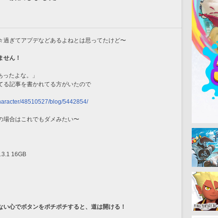
々過ぎてアプデなどあるよねとは思ってたけど〜
ません！
あったよな。」
てる記事を書かれてる方がいたので
/character/48510527/blog/5442854/
の場合はこれでもダメみたい〜
.3.1 16GB
ない心でボタンをポチポチすると、道は開ける！