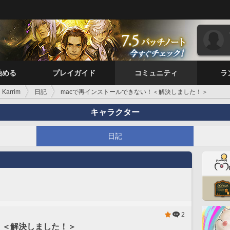
始める
プレイガイド
コミュニティ
ラ
i Karrim
日記
macで再インストールできない！＜解決しました！＞
キャラクター
日記
2
！＜解決しました！＞