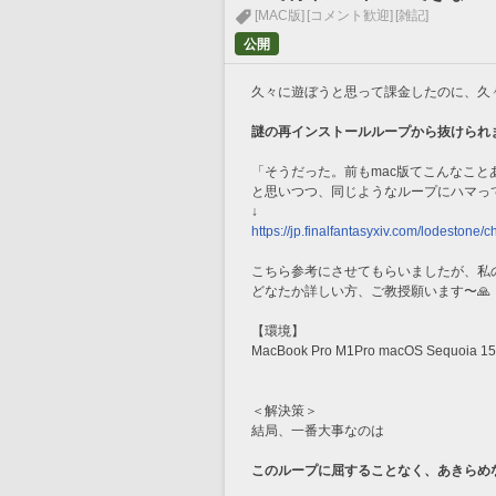
[MAC版]
[コメント歓迎]
[雑記]
公開
久々に遊ぼうと思って課金したのに、久
謎の再インストールループから抜けられ
「そうだった。前もmac版てこんなこと
と思いつつ、同じようなループにハマっ
↓
https://jp.finalfantasyxiv.com/lodestone
こちら参考にさせてもらいましたが、私
どなたか詳しい方、ご教授願います〜🙏
【環境】
MacBook Pro M1Pro macOS Sequoia 15
＜解決策＞
結局、一番大事なのは
このループに屈することなく、あきらめ