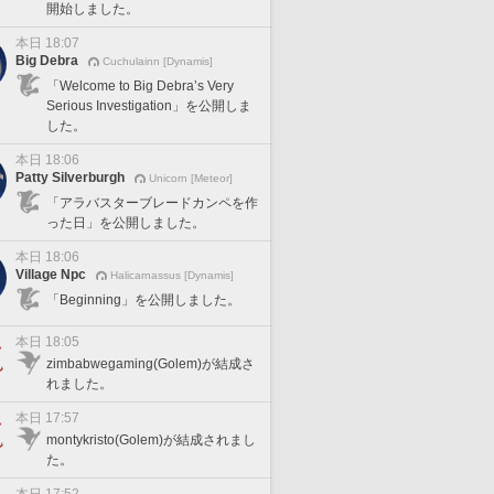
開始しました。
本日 18:07
Big Debra
Cuchulainn [Dynamis]
「Welcome to Big Debra’s Very
Serious Investigation」を公開しま
した。
本日 18:06
Patty Silverburgh
Unicorn [Meteor]
「アラバスターブレードカンペを作
った日」を公開しました。
本日 18:06
Village Npc
Halicarnassus [Dynamis]
「Beginning」を公開しました。
本日 18:05
zimbabwegaming(Golem)が結成さ
れました。
本日 17:57
montykristo(Golem)が結成されまし
た。