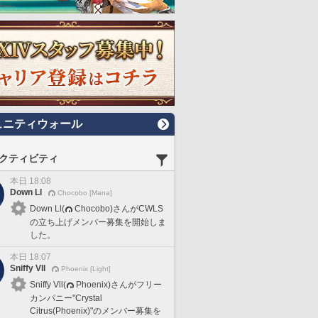
ュニティウォール
クティビティ
本日 18:08
Down Ll
Chocobo [Mana]
Down Ll(
Chocobo)さんがCWLS
の立ち上げメンバー募集を開始しま
した。
本日 18:07
Sniffy Vll
Phoenix [Light]
Sniffy Vll(
Phoenix)さんがフリー
カンパニー"Crystal
Citrus(Phoenix)"のメンバー募集を