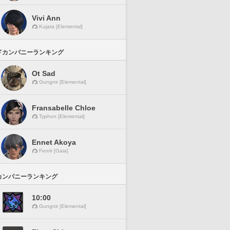
Vivi Ann
Kujata [Elemental]
ドカンパニーランキング
Ot Sad
Gungnir [Elemental]
Fransabelle Chloe
Typhon [Elemental]
Ennet Akoya
Fenrir [Gaia]
カンパニーランキング
10:00
Gungnir [Elemental]