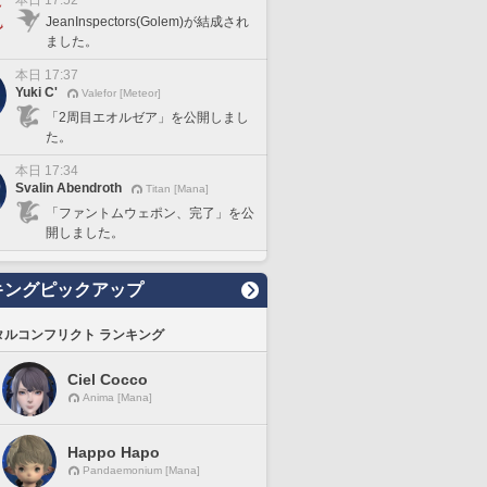
本日 17:52
JeanInspectors(Golem)が結成され
ました。
本日 17:37
Yuki C'
Valefor [Meteor]
「2周目エオルゼア」を公開しまし
た。
本日 17:34
Svalin Abendroth
Titan [Mana]
「ファントムウェポン、完了」を公
開しました。
キングピックアップ
タルコンフリクト ランキング
Ciel Cocco
Anima [Mana]
Happo Hapo
Pandaemonium [Mana]