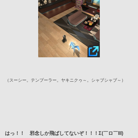
（スーシー。テンプーラー。ヤキニクゥ～。シャブシャブ～）
はっ！！　邪念しか飛ばしてないぞ！！！Σ(￣ロ￣lll)