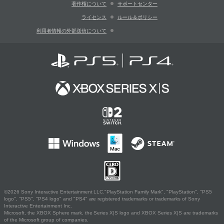
著作権について
サポートセンター
ライセンス
ルール＆ポリシー
利用者情報の外部送信について
©2026 Sony Interactive Entertainment LLC."PlayStation Family Mark", "PlayStation", "PS5
logo", "PS5", "PS4 logo" and "PS4" are registered trademarks or trademarks of Sony
Interactive Entertainment Inc.
Microsoft, the XBOX Sphere mark, the Series X|S logo and XBOX Series X|S are trademarks
of the Microsoft group of companies.