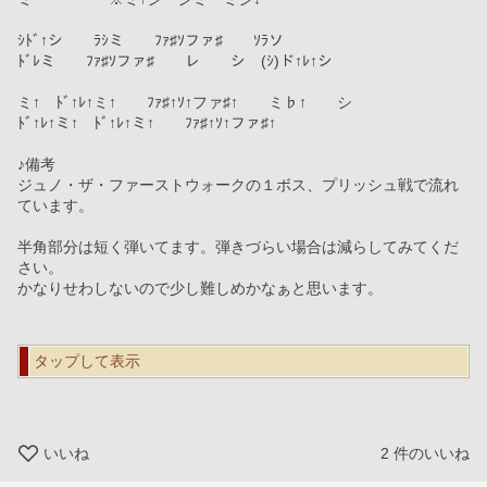
ｼﾄﾞ↑シ　　ﾗｼミ　　ﾌｧ♯ｿファ♯　　ｿﾗソ　
ﾄﾞﾚミ　　ﾌｧ♯ｿファ♯　　レ　　シ　(ｼ)ド↑ﾚ↑シ
ミ↑　ﾄﾞ↑ﾚ↑ミ↑　　ﾌｧ♯↑ｿ↑ファ♯↑　　ミ♭↑　　シ
ﾄﾞ↑ﾚ↑ミ↑　ﾄﾞ↑ﾚ↑ミ↑　　ﾌｧ♯↑ｿ↑ファ♯↑
♪備考
ジュノ・ザ・ファーストウォークの１ボス、プリッシュ戦で流れ
ています。
半角部分は短く弾いてます。弾きづらい場合は減らしてみてくだ
さい。
かなりせわしないので少し難しめかなぁと思います。
タップして表示
いいね
2
件のいいね