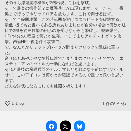
そのうち浮遊魔導機体が2機出現。これを撃破。
そして最奥の操作部？に魔導兵士が出現します。そしたら、一番
奥まで行ってホリッドロアを放ちます。これで倒せるはず。
そして全範囲攻撃、この時範囲を避けつつもビットを破壊する。
最低1機でもと書いてある所もありましたが自分の場合は何故か駄
目で2機を範囲攻撃の円形のを受けながらも撃破し、範囲爆発。
HPは4分の1程度で何とか生存。そしてまたアルテマもどきを攻
撃。勿論HP回復を伴う攻撃で。
で、なんとかリミットブレイクが貯まりクリックで撃破に至っ
た。
余りにもあやふやな情報伝達でたまたまのクリアかもですが、エ
スティニアンのバトルの一助になればと思います。
それと最後の魔導兵器のアルテマもどき戦になる前にすぐバトル
せず、このアイコンは何かとか確認できるので読むと良いと思い
ます。
どんな討伐になるにしても健闘を祈ります！
いいね
1
件のいいね