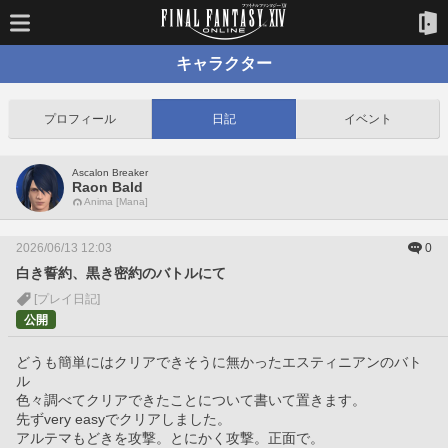
キャラクター
プロフィール
日記
イベント
Ascalon Breaker
Raon Bald
Anima [Mana]
2026/06/13 12:03
0
白き誓約、黒き密約のバトルにて
[プレイ日記]
公開
どうも簡単にはクリアできそうに無かったエスティニアンのバト
ル
色々調べてクリアできたことについて書いて置きます。
先ずvery easyでクリアしました。
アルテマもどきを攻撃。とにかく攻撃。正面で。