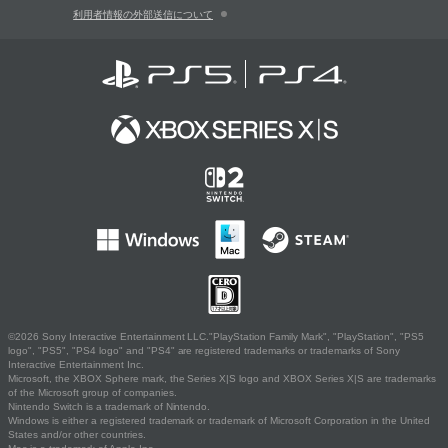
利用者情報の外部送信について
©2026 Sony Interactive Entertainment LLC."PlayStation Family Mark", "PlayStation", "PS5
logo", "PS5", "PS4 logo" and "PS4" are registered trademarks or trademarks of Sony
Interactive Entertainment Inc.
Microsoft, the XBOX Sphere mark, the Series X|S logo and XBOX Series X|S are trademarks
of the Microsoft group of companies.
Nintendo Switch is a trademark of Nintendo.
Windows is either a registered trademark or trademark of Microsoft Corporation in the United
States and/or other countries.