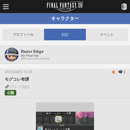
キャラクター
プロフィール
日記
イベント
Razor Edge
the Final Fish
Kujata [Elemental]
2025/08/03 15:38
1
モグコレ奇譚
[プレイ日記]
公開