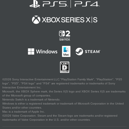
©2026 Sony Interactive Entertainment LLC."PlayStation Family Mark", "PlayStation", "PS5
logo", "PS5", "PS4 logo" and "PS4" are registered trademarks or trademarks of Sony
Interactive Entertainment Inc.
Microsoft, the XBOX Sphere mark, the Series X|S logo and XBOX Series X|S are trademarks
of the Microsoft group of companies.
Nintendo Switch is a trademark of Nintendo.
Windows is either a registered trademark or trademark of Microsoft Corporation in the United
States and/or other countries.
Mac is a trademark of Apple Inc.
©2026 Valve Corporation. Steam and the Steam logo are trademarks and/or registered
trademarks of Valve Corporation in the U.S. and/or other countries.