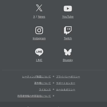
/
X
News
YouTube
Instagram
Twitch
LINE
Bluesky
レーティング制度について
プライバシーポリシー
著作権について
サポートセンター
ライセンス
ルール＆ポリシー
利用者情報の外部送信について