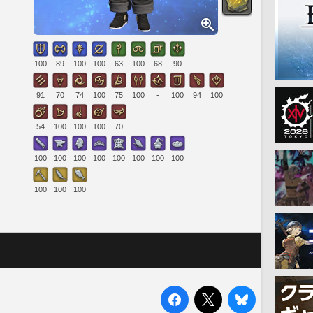
100
89
100
100
63
100
68
90
91
70
74
100
75
100
-
100
94
100
54
100
100
100
70
100
100
100
100
100
100
100
100
100
100
100