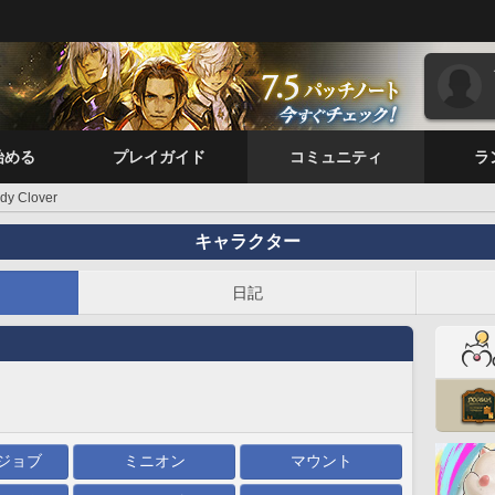
始める
プレイガイド
コミュニティ
ラ
dy Clover
キャラクター
日記
ジョブ
ミニオン
マウント