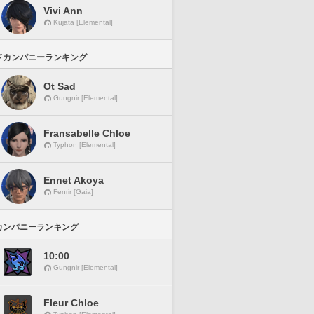
Vivi Ann
Kujata [Elemental]
ドカンパニーランキング
Ot Sad
Gungnir [Elemental]
Fransabelle Chloe
Typhon [Elemental]
Ennet Akoya
Fenrir [Gaia]
カンパニーランキング
10:00
Gungnir [Elemental]
Fleur Chloe