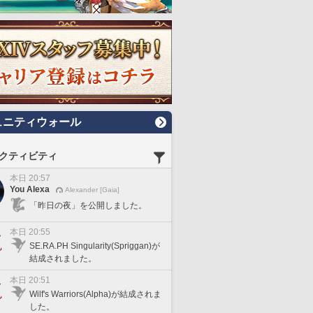
ュニティウォール
クティビティ
本日 20:57
You Alexa
Alexander [Gaia]
「昨日の夜」を公開しました。
本日 20:55
SE.RA.PH Singularity(Spriggan)が
結成されました。
本日 20:51
Wilf's Warriors(Alpha)が結成されま
した。