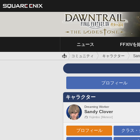
ニュース
FFXIVを
コミュニティ
キャラクター
San
プロフィール
キャラクター
Dreaming Worker
Sandy Clover
Yojimbo [Meteor]
プロフィール
クラス・