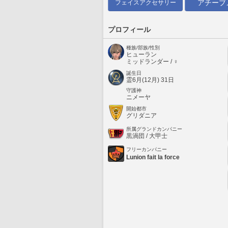
アチーブ
フェイスアクセサリー
プロフィール
種族/部族/性別
ヒューラン
ミッドランダー / ♀
誕生日
霊6月(12月) 31日
守護神
ニメーヤ
開始都市
グリダニア
所属グランドカンパニー
黒渦団 / 大甲士
フリーカンパニー
Lunion fait la force