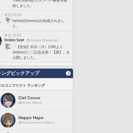
Tree(Sophia)"のメンバー募集を開
始しました。
本日 20:29
hehea(Zeromus)が結成されまし
た。
本日 20:29
Gridon Sept
Gungnir [Elemental]
「【告知】8/10（月）21時より
Gridonの〇〇記念企画！【謎】」を
公開しました。
キングピックアップ
タルコンフリクト ランキング
Ciel Cocco
Anima [Mana]
Happo Hapo
Pandaemonium [Mana]