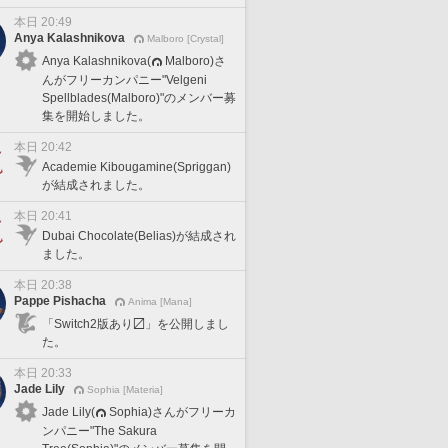
本日 20:49
Anya Kalashnikova
Malboro [Crystal]
Anya Kalashnikova(
Malboro)さ
んがフリーカンパニー"Velgeni
Spellblades(Malboro)"のメンバー募
集を開始しました。
本日 20:42
Academie Kibougamine(Spriggan)
が結成されました。
本日 20:41
Dubai Chocolate(Belias)が結成され
ました。
本日 20:38
Pappe Pishacha
Anima [Mana]
「Switch2版あり〼」を公開しまし
た。
本日 20:33
Jade Lily
Sophia [Materia]
Jade Lily(
Sophia)さんがフリーカ
ンパニー"The Sakura