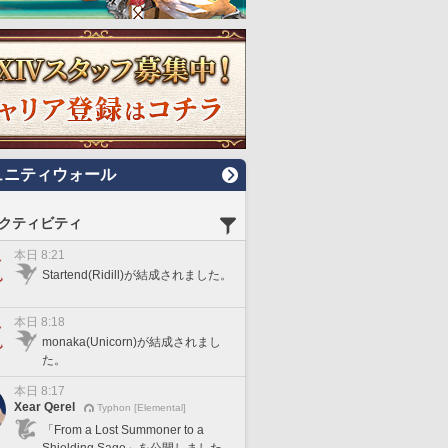
ュニティウォール
クティビティ
本日 8:21
Startend(Ridill)が結成されました。
本日 8:18
monaka(Unicorn)が結成されまし
た。
本日 8:17
Xear Qerel
Typhon [Elemental]
「From a Lost Summoner to a
Shielding Sage」を公開しました。