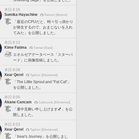
本日 8:16
Sumika Hayachine
Ramuh [Meteor]
「最近のCPUだと、時々引っ掛かり
が発生するので、おまじないを入れ
てみた」を公開しました。
本日 8:12
Kime Fatima
Tiamat [Gaia]
エオルゼアデータベース「スターバ
ード」に画像投稿しました。
本日 8:08
Xear Qerel
Typhon [Elemental]
「The Little Sprout and "Fat Cat"」
を公開しました。
本日 8:06
Akane Cancam
Carbuncle [Elemental]
「暑中見舞い申し上げます💕」を公
開しました。
本日 8:03
Xear Qerel
Typhon [Elemental]
「Xear's Journey」を公開しまし