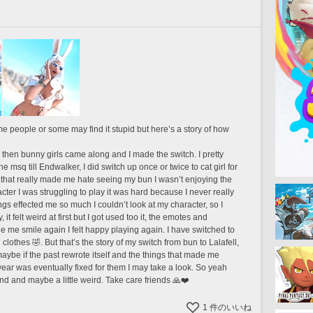
 people or some may find it stupid but here’s a story of how 
r, then bunny girls came along and I made the switch. I pretty 
msq till Endwalker, I did switch up once or twice to cat girl for 
that really made me hate seeing my bun I wasn’t enjoying the 
er I was struggling to play it was hard because I never really 
s effected me so much I couldn’t look at my character, so I 
it felt weird at first but I got used too it, the emotes and 
 me smile again I felt happy playing again. I have switched to 
clothes 🤣. But that’s the story of my switch from bun to Lalafell, 
ybe if the past rewrote itself and the things that made me 
wear was eventually fixed for them I may take a look. So yeah 
and and maybe a little weird. Take care friends 🙏❤️
1
件のいいね