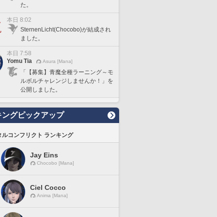
た。
本日 8:02
SternenLicht(Chocobo)が結成され
ました。
本日 7:58
Yomu Tia
Asura [Mana]
「【募集】青魔全種ラーニング～モ
ルボルチャレンジしませんか！」を
公開しました。
キングピックアップ
タルコンフリクト ランキング
Jay Eins
Chocobo [Mana]
Ciel Cocco
Anima [Mana]