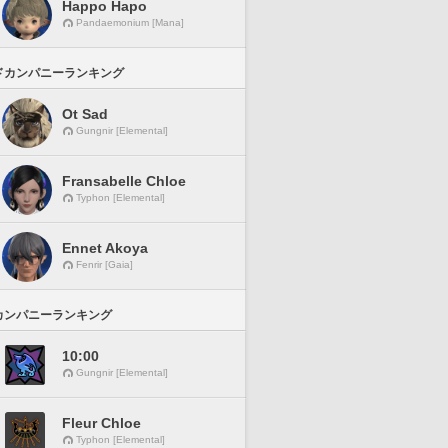
Happo Hapo
Pandaemonium [Mana]
ドカンパニーランキング
Ot Sad
Gungnir [Elemental]
Fransabelle Chloe
Typhon [Elemental]
Ennet Akoya
Fenrir [Gaia]
カンパニーランキング
10:00
Gungnir [Elemental]
Fleur Chloe
Typhon [Elemental]