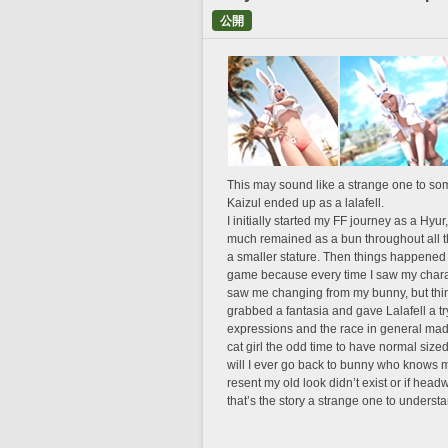
公開
This may sound like a strange one to some
Kaizul ended up as a lalafell.
I initially started my FF journey as a Hyu
much remained as a bun throughout all the 
a smaller stature. Then things happened 
game because every time I saw my charact
saw me changing from my bunny, but thing
grabbed a fantasia and gave Lalafell a try, 
expressions and the race in general made
cat girl the odd time to have normal sized 
will I ever go back to bunny who knows ma
resent my old look didn’t exist or if head
that’s the story a strange one to underst