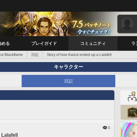
始める
プレイガイド
コミュニティ
ラ
zul Blackflame
日記
Story of how Kaizul ended up a Lalafell
キャラクター
日記
0
Lalafell