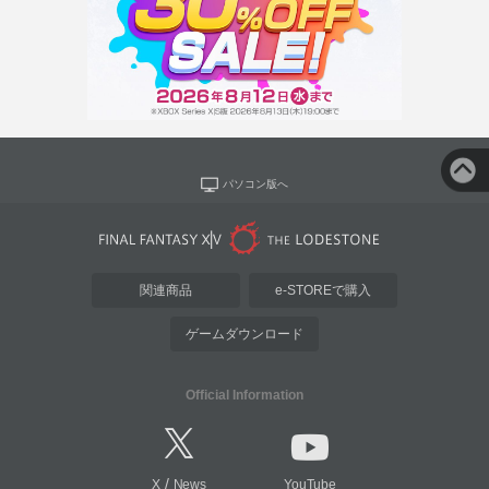
パソコン版へ
関連商品
e-STOREで購入
ゲームダウンロード
Official Information
/
X
News
YouTube