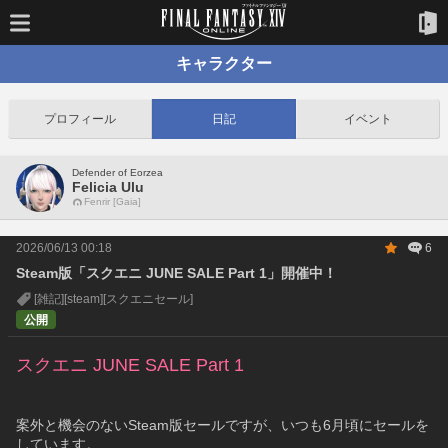
キャラクター
プロフィール
日記
イベント
Defender of Eorzea
Felicia Ulu
Fenrir [Gaia]
2026/06/13 00:18
6
Steam版「スクエニ JUNE SALE Part 1」開催中！
[雑記]
[steam]
[スクエニセール]
公開
スクエニ JUNE SALE Part 1
案外と機会のないSteam版セールですが、いつも6月頃にセールを
しています。