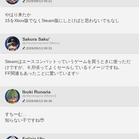
2026/06/13 00:21
やはり来たか
15をXbox版でなくSteam版にしとけばと思わないでもなし
Sakura Saku'
Pandaemonium [Mana]
2026/06/13 00:31
Steamはエースコンバットっていうゲームを買うときに使っただ
けですが、６月頃ってよくセールしているイメージですね。
FF関連もあったことに驚いています✨
Ibuki Runaria
Mandragora [Meteor]
2026/06/13 00:36
すちーむ…
知らない子ですね🥹
Felicia Ulu