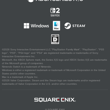
©2026 Sony Interactive Entertainment LLC."PlayStation Family Mark", "PlayStation", "PS5
logo", "PS5", "PS4 logo" and "PS4" are registered trademarks or trademarks of Sony
Interactive Entertainment Inc.
Microsoft, the XBOX Sphere mark, the Series X|S logo and XBOX Series X|S are trademarks
of the Microsoft group of companies.
Nintendo Switch is a trademark of Nintendo.
Windows is either a registered trademark or trademark of Microsoft Corporation in the United
States and/or other countries.
Mac is a trademark of Apple Inc.
©2026 Valve Corporation. Steam and the Steam logo are trademarks and/or registered
trademarks of Valve Corporation in the U.S. and/or other countries.
© SQUARE ENIX