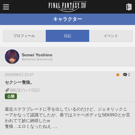
キャラクター
プロフィール
日記
イベント
Somei Yoshino
Atomos [Elemental]
2026/06/12 22:47
2
セクシー隻狼。
[雑記]
[プレイ日記]
公開
最近ステラブレードに手を出しているのだけど、ジェネリックニ
ーアかなって認識でしたが、巷ではスケベボディなSEKIROとか言
われてて妙に納得したw
隻狼…エロくなったねえ…。