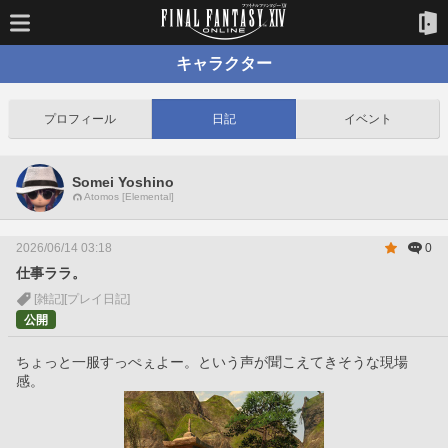
キャラクター
プロフィール
日記
イベント
Somei Yoshino
Atomos [Elemental]
2026/06/14 03:18
0
仕事ララ。
[雑記]
[プレイ日記]
公開
ちょっと一服すっぺぇよー。という声が聞こえてきそうな現場
感。