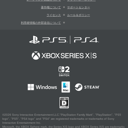
著作権について
サポートセンター
ライセンス
ルール＆ポリシー
利用者情報の外部送信について
©2026 Sony Interactive Entertainment LLC."PlayStation Family Mark", "PlayStation", "PS5
logo", "PS5", "PS4 logo" and "PS4" are registered trademarks or trademarks of Sony
Interactive Entertainment Inc.
Microsoft, the XBOX Sphere mark, the Series X|S logo and XBOX Series X|S are trademarks