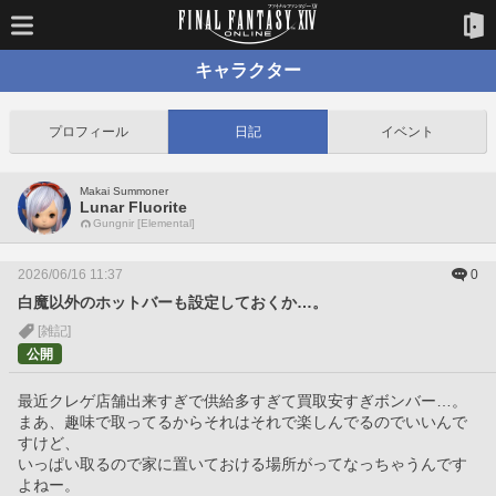
キャラクター
プロフィール
日記
イベント
Makai Summoner
Lunar Fluorite
Gungnir [Elemental]
2026/06/16 11:37
0
白魔以外のホットバーも設定しておくか…。
[雑記]
公開
最近クレゲ店舗出来すぎで供給多すぎて買取安すぎボンバー…。
まあ、趣味で取ってるからそれはそれで楽しんでるのでいいんで
すけど、
いっぱい取るので家に置いておける場所がってなっちゃうんです
よねー。