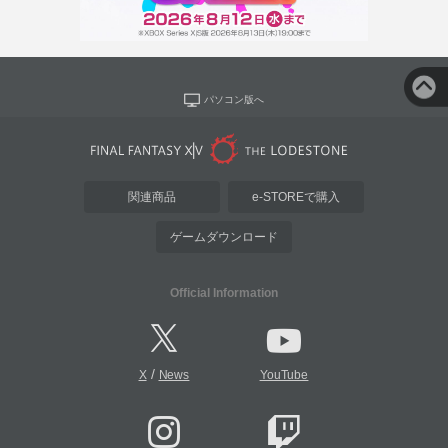
パソコン版へ
関連商品
e-STOREで購入
ゲームダウンロード
Official Information
/
X
News
YouTube