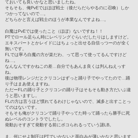
ておいても良いかなと思いましたね。
そもそも、俺PvEではほぼ戦士（後だらだらやるのに召喚）しか
つかってないので…。
どちらかと言えば戦士のほうが本業なんですよね…。
白魔はPvEでは使ったこと（ほぼ）ないですね！！
PTでロール足らん時にレベリングぐらいだしたりはしますけど。
エキスパートとかレイドにはちょっと出せる自信っつーのが全く
無いです。
FLでは寧ろ白魔の方が楽だわ、って思って使ってるんですけど
ね…。
なんなんですかねこの差…自分でもあんま良くは判んねえっす
ね。
後は物理レンジだとクリコンはずっと踊り子でやってたので…踊
り子はまあ使えますね。
ただーFLの踊り子とクリコンの踊り子はそもそも動き方だいぶ違
うと思いますし。
FLの方は言うほど慣れてるわけじゃないので、滅多と出すことっ
てのはないです。
そもそも俺がクリコンで踊り子やってた時って踊ったら勝手に死
ぬレベルのコントラでしたし。
発動おそすぎて発動する前にボコられるっていう謎LB。
ま、何にせよ制圧はPTでいかないと面白みが薄いかなと思います