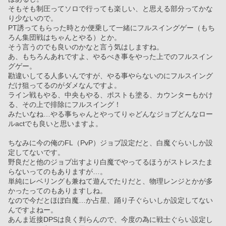
そもそも制圧ってソロで行っても楽しい、と思える部分ってかな
り少ないので。
PT誘ってもらった時とか便乗して一緒にフルスイングゲー（もち
ろん集団戦はちゃんとやる）とか。
そう言うのでも良いのかなと言う気はしますね。
あ、もちろんあれですよ、やるべき事をやった上でのフルスイン
グゲー。
勘違いしてる人多いんですが、やる事やらないのにフルスイング
だけ狙ってるのがダメなんですよ。
ライン戦もやる、中央もやる、ポストも塗る、カウンターもかけ
る、その上で排除にフルスイング！
みたいなね…やる事ちゃんとやってりゃどんなジョブどんなロー
ルactでも良いと思いますよ。
ちなみに今の俺のFL（PvP）ジョブ設定だと、白魔ぐらいしか設
定してないです。
野良だと他のジョブ出すより白魔でやってるほうがストレスたま
らないってのもありますが…。
単純にレベリングも兼ねて遊んでたりだと、物理レンジとかが多
かったってのもありますしね。
なので今だとほぼ白魔…か占星、踊り子ぐらいしか設定してない
んですよねー。
あんま近接DPSは良く判らんので、今度の為に戦士ぐらい設定し