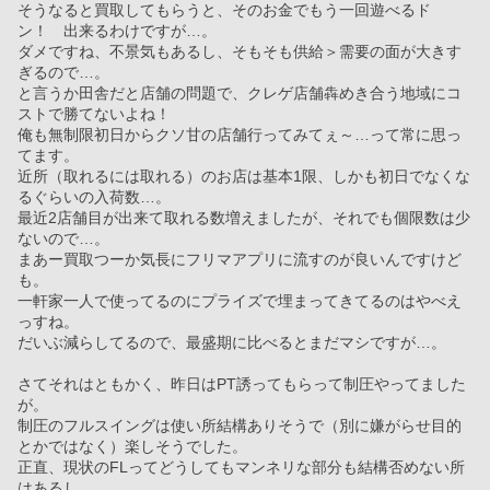
そうなると買取してもらうと、そのお金でもう一回遊べるド
ン！　出来るわけですが…。
ダメですね、不景気もあるし、そもそも供給＞需要の面が大きす
ぎるので…。
と言うか田舎だと店舗の問題で、クレゲ店舗犇めき合う地域にコ
ストで勝てないよね！
俺も無制限初日からクソ甘の店舗行ってみてぇ～…って常に思っ
てます。
近所（取れるには取れる）のお店は基本1限、しかも初日でなくな
るぐらいの入荷数…。
最近2店舗目が出来て取れる数増えましたが、それでも個限数は少
ないので…。
まあー買取つーか気長にフリマアプリに流すのが良いんですけど
も。
一軒家一人で使ってるのにプライズで埋まってきてるのはやべえ
っすね。
だいぶ減らしてるので、最盛期に比べるとまだマシですが…。
さてそれはともかく、昨日はPT誘ってもらって制圧やってました
が。
制圧のフルスイングは使い所結構ありそうで（別に嫌がらせ目的
とかではなく）楽しそうでした。
正直、現状のFLってどうしてもマンネリな部分も結構否めない所
はあるし。