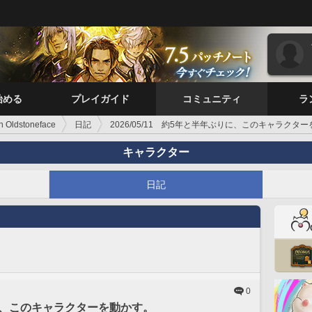
始める
プレイガイド
コミュニティ
ラ
n Oldstoneface
日記
2026/05/11 約5年と半年ぶりに、このキャラクタ
キャラクター
日記
0
ぶりに、このキャラクターを動かす。