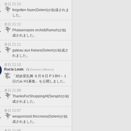
本日 21:15
forgotten foyer(Golem)が結成されま
した。
本日 21:12
Phalaenopsis orchid(Ramuh)が結
成されました。
本日 21:11
gateau aux fraises(Golem)が結成さ
れました。
本日 21:10
Rucia Louis
Zeromus [Meteor]
「絶妖星乱舞 ８月８日 P３BH～１
日のみ H1募集」を公開しました。
本日 21:09
ThanksForShoppingAt(Seraph)が結
成されました。
本日 21:07
weaponized thiccness(Golem)が結
成されました。
本日 21:06