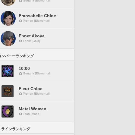
Gungnir [Elemental]
Fransabelle Chloe
Typhon [Elemental]
Ennet Akoya
Fenrir [Gaia]
カンパニーランキング
10:00
Gungnir [Elemental]
Fleur Chloe
Typhon [Elemental]
Metal Woman
Titan [Mana]
トラインランキング