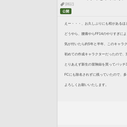
[雑記]
公開
えー・・・、お久しぶりにも程があるほ
どうやら、腰痛やらFF14のやりすぎに
気が付いたら約5年と半年、このキャラ
初めての作成キャラクターだったので、
とりあえず新生の冒険録を買ってパッチ3
FCにも除名されずに残っていたので、
よろしくお願いいたします。