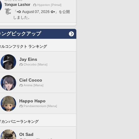
Tongue Lashor
Hyperion [Primal]
「•✿ August 07, 2026 ✿•」を公開
しました。
キングピックアップ
タルコンフリクト ランキング
Jay Eins
Chocobo [Mana]
Ciel Cocco
Anima [Mana]
Happo Hapo
Pandaemonium [Mana]
ドカンパニーランキング
Ot Sad