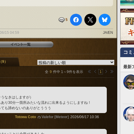
5
06/15 04:59
JA/EN
コミ
（9）
最新
全
9
件中
1
～
9
件を表示
1
そうなきはしますが）
あり30分一箇所みたいな流れに出来るようにしますね！
っても諦めないのありがとううう
Totowa Coto
Valefor [Meteor]
2026/06/17 10:36
きないことに今気づきました……