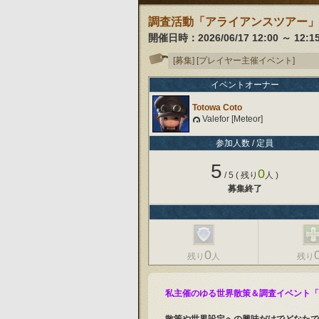
調査活動「アライアンスツアー」
開催日時：
2026/06/17 12:00
～
12:1
[募集]
[プレイヤー主催イベント]
イベントオーナー
Totowa Coto
Valefor [Meteor]
参加人数 / 定員
5
0
/
5
( 残り
人 )
募集終了
0
残り
人
残り
私主催のゆる世界散策＆調査イベント「E