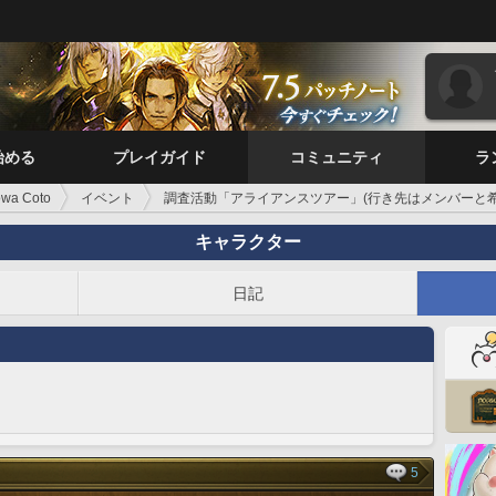
始める
プレイガイド
コミュニティ
ラ
owa Coto
イベント
調査活動「アライアンスツアー」(行き先はメンバーと希
キャラクター
日記
5