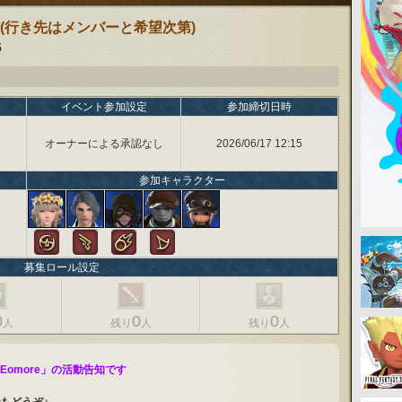
(行き先はメンバーと希望次第)
5
イベント参加設定
参加締切日時
オーナーによる承認なし
2026/06/17 12:15
参加キャラクター
募集ロール設定
0
0
0
人
残り
人
残り
人
omore」の活動告知です