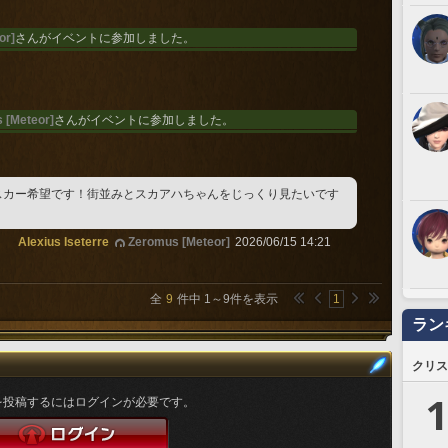
or]
さんがイベントに参加しました。
 [Meteor]
さんがイベントに参加しました。
スカー希望です！街並みとスカアハちゃんをじっくり見たいです
Alexius Iseterre
Zeromus [Meteor]
2026/06/15 14:21
全
9
件中
1
～
9
件を表示
1
ラン
クリス
1
を投稿するにはログインが必要です。