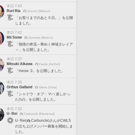
本日 7:43
Ruri Ria
Unicorn [Meteor]
「お祭りまでのあと５日。」を公開
しました。
本日 7:42
Mii Snow
Zeromus [Meteor]
「熱情の奔流～華めく神域タレイア
～」を公開しました。
本日 7:37
Mitsuki Aikawa
Faerie [Aether]
「meow :3」を公開しました。
本日 7:35
Orthus Galland
Ultima [Gaia]
「シャドウ・オブ・マハ 楽しかっ
た('ω')」を公開しました。
本日 7:32
U- Rei
Carbuncle [Elemental]
U- Rei(
Carbuncle)さんがCWLS
の立ち上げメンバー募集を開始しま
した。