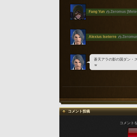
Fang Yun
Zeromus [Mete
Alexius Iseterre
Zeromus
蒼天アラの影の国ダン・
ｗ
コメント投稿
コメント