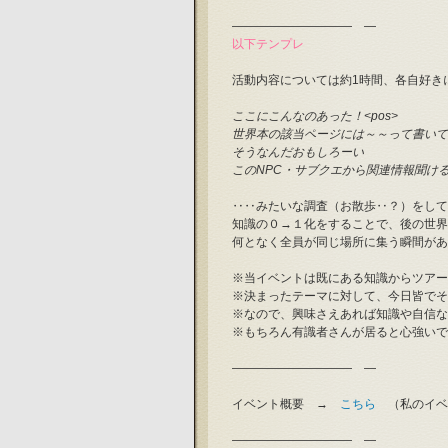
――――――――――　―
以下テンプレ
活動内容については約1時間、各自好き
ここにこんなのあった！<pos>
世界本の該当ページには～～って書いて
そうなんだおもしろーい
このNPC・サブクエから関連情報聞け
‥‥みたいな調査（お散歩‥？）をして
知識の０→１化をすることで、後の世界
何となく全員が同じ場所に集う瞬間があっ
※当イベントは既にある知識からツアー
※決まったテーマに対して、今日皆でそ
※なので、興味さえあれば知識や自信な
※もちろん有識者さんが居ると心強いで
――――――――――　―
イベント概要　→　
こちら
　（私のイベ
――――――――――　―