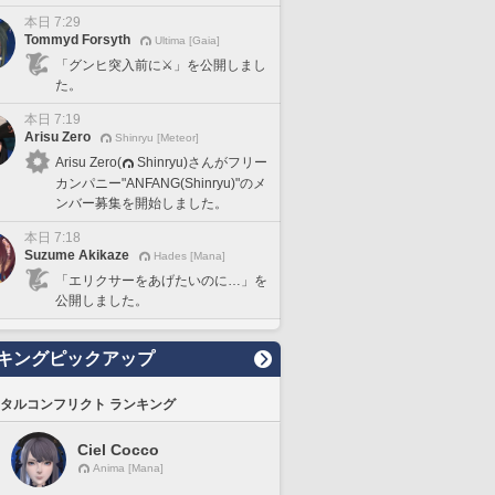
本日 7:29
Tommyd Forsyth
Ultima [Gaia]
「グンヒ突入前に⚔️」を公開しまし
た。
本日 7:19
Arisu Zero
Shinryu [Meteor]
Arisu Zero(
Shinryu)さんがフリー
カンパニー"ANFANG(Shinryu)"のメ
ンバー募集を開始しました。
本日 7:18
Suzume Akikaze
Hades [Mana]
「エリクサーをあげたいのに…」を
公開しました。
キングピックアップ
タルコンフリクト ランキング
Ciel Cocco
Anima [Mana]