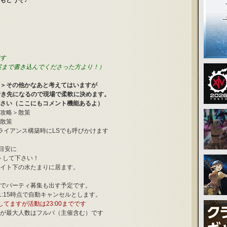
もどうぞ♪
す
案まで書き込んでくださった方より！）
＞その他かなあと考えてはいますが
行き先になるので現場で柔軟に決めます。
さい（ここにもコメント機能あるよ）
攻略＞散策
散策
ライアンス構築時にLSでも呼びかけます
を目安に
トして下さい！
イト下の水たまりに居ます。
でパーティ募集も出す予定です。
21:15時点で自動キャンセルとします。
してますが活動は23:00までです
が最大人数はフルパ（主催含む）です