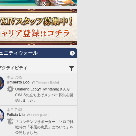
ュニティウォール
アクティビティ
本日 7:45
Umberto Eco
Twintania [Light]
Umberto Eco(
Twintania)さんが
CWLSの立ち上げメンバー募集を開
始しました。
本日 7:43
Felicia Ulu
Fenrir [Gaia]
「コンテンツサポーター ソロで挑
戦時の「不屈の意思」について」を
公開しました。