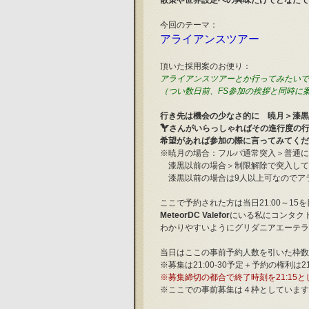
散策や世界設定への興味だけでどなたで
今回のテーマ：
アライアンスツアー
頂いた採用案のお便り：
アライアンスツアーとか行ってみたいで
（つい数日前、FS参加の挨拶と同時に
行き先は機会の少なさ的に　暁月＞漆黒
さんがいらっしゃればその進行度の
希望があれば参加の際に言ってみてくだ
※暁月の場合：フルパ通常突入＞普通に
　漆黒以前の場合＞制限解除で突入して
　漆黒以前の場合は9人以上可なのでア
ここで予約された方は当日21:00～15
MeteorDC Valefor
にいる私にコンタク
わかりやすいようにグリダニアエーテラ
当日はここの事前予約人数を引いた枠数
※募集は21:00-30予定＋予約の権利は
※募集締切の都合で終了時刻を21:15と
※ここでの事前募集は４枠としています