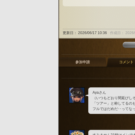
更新日：
2026/06/17 10:36
作成日：
2026/
参加申請
コメント
Ayaさん
（いつもどおり間延びし
「ツアー」と称してるのも
フルではだめだ‥ってな
すみません21時はインで