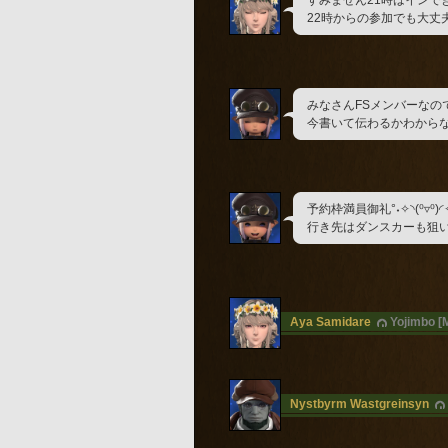
22時からの参加でも大丈
みなさんFSメンバーなので
今書いて伝わるかわから
予約枠満員御礼°˖✧◝(⁰▿⁰)◜✧
行き先はダンスカーも狙
Aya Samidare
Yojimbo [
Nystbyrm Wastgreinsyn