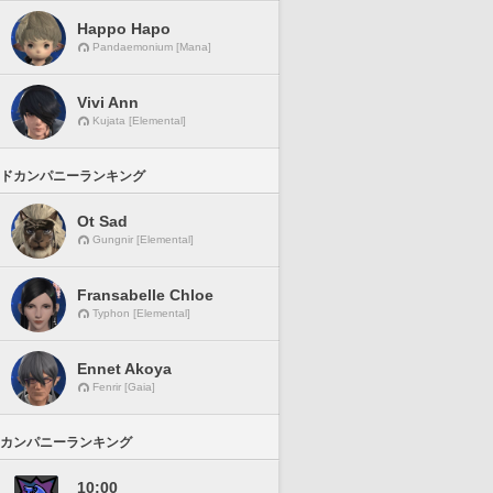
Happo Hapo
Pandaemonium [Mana]
Vivi Ann
Kujata [Elemental]
ドカンパニーランキング
Ot Sad
Gungnir [Elemental]
Fransabelle Chloe
Typhon [Elemental]
Ennet Akoya
Fenrir [Gaia]
カンパニーランキング
10:00