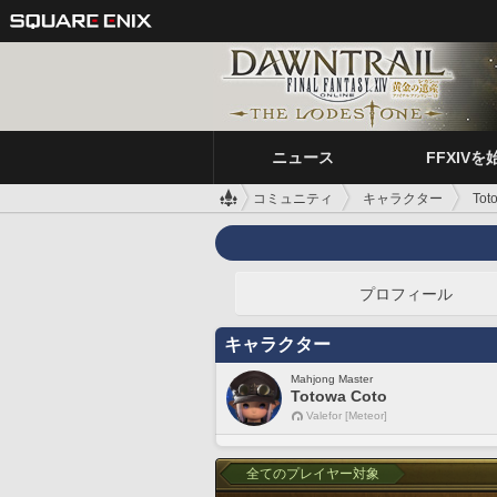
ニュース
FFXIVを
コミュニティ
キャラクター
Tot
プロフィール
キャラクター
Mahjong Master
Totowa Coto
Valefor [Meteor]
全てのプレイヤー対象