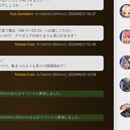
夫でしょうか……！？
Aya Samidare
Yojimbo [Meteor]
2026/06/17 04:37
直で拠点（Val ラベ15-11）へお越しください
ないので、グリダニアの水たまりも見に行きます！
Totowa Coto
Valefor [Meteor]
2026/06/17 01:36
˖°
いつつ、集まった人々も見つつ現場決めで！
Totowa Coto
Valefor [Meteor]
2026/06/16 15:58
Meteor]
さんがイベントに参加しました。
Zeromus [Meteor]
さんがイベントに参加しました。