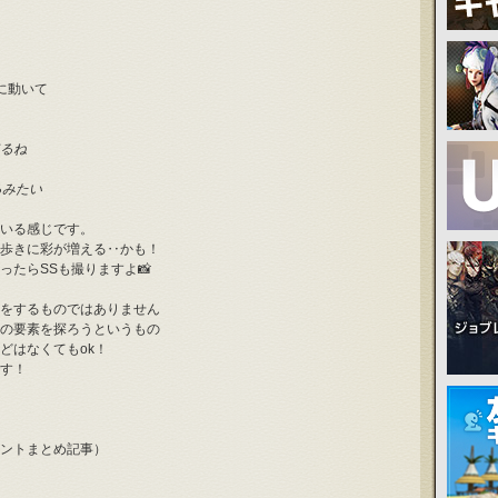
に動いて
るね
るみたい
いる感じです。
歩きに彩が増える‥かも！
たらSSも撮りますよ📸
をするものではありません
の要素を探ろうというもの
どはなくてもok！
す！
ントまとめ記事）