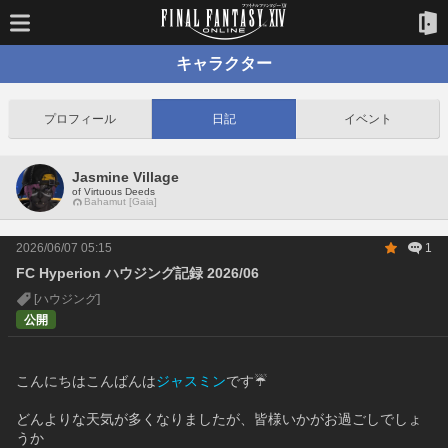
キャラクター
プロフィール
日記
イベント
Jasmine Village
of Virtuous Deeds
Bahamut [Gaia]
2026/06/07 05:15
1
FC Hyperion ハウジング記録 2026/06
[ハウジング]
公開
こんにちはこんばんは
ジャスミン
です☔
どんよりな天気が多くなりましたが、皆様いかがお過ごしでしょ
うか