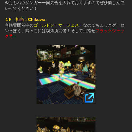
今月もハウジンガー一同気合を入れておりますのでぜひ楽しんで
いってください！
１F　担当：Chikuwa
今絶賛開催中の
ゴールドソーサーフェス！
なのでちょっとゲーセ
ンっぽく、隅っこには喫煙所完備！そして目指せ
ブラックジャッ
ク号！