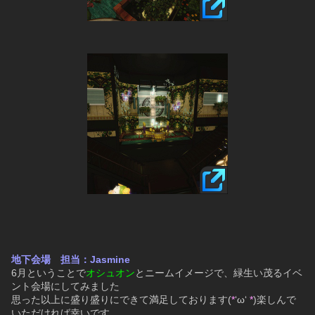
地下会場　担当：Jasmine
6月ということで
オシュオン
と
ニーム
イメージで、緑生い茂るイベ
ント会場にしてみました
思った以上に盛り盛りにできて満足しております(
*
‘ω‘ 
*
)楽しんで
いただければ幸いです