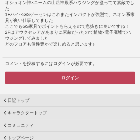
オシュオン神×ニームの山岳神殿系ハウジングが凝ってて素敵でし
た
1FハイぺGSゲーセンはこれまたインパクトが強烈で、ネオン系家
具が良い仕事してました
ここでもGS家具でポイントもらえるので息抜きに良いですね！
2Fはアウクセシアがあまりに素敵だったので植物×電子廃墟でハ
ウジングしてみました
どのフロアも個性豊かで楽しめると思います♪
コメントを投稿するにはログインが必要です。
ログイン
日記トップ
キャラクタートップ
コミュニティ
トップページ