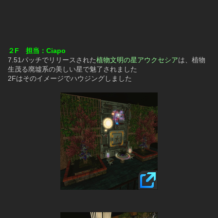
２F　担当：Ciapo
7.51パッチでリリースされた
植物文明の星アウクセシア
は、植物
生茂る廃墟系の美しい星で魅了されました
2Fはそのイメージでハウジングしました